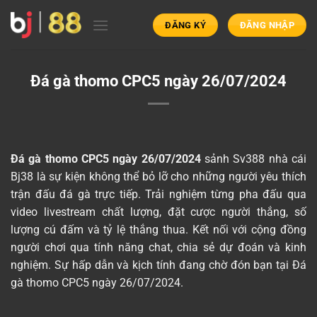
Chuyển
đến
ĐĂNG KÝ
ĐĂNG NHẬP
nội
dung
Đá gà thomo CPC5 ngày 26/07/2024
Đá gà thomo CPC5 ngày 26/07/2024
sảnh
Sv388
nhà cái
Bj38
là sự kiện không thể bỏ lỡ cho những người yêu thích
trận đấu đá gà trực tiếp. Trải nghiệm từng pha đấu qua
video livestream
chất lượng, đặt cược người thắng, số
lượng cú đấm và tỷ lệ thắng thua. Kết nối với cộng đồng
người chơi qua tính năng chat, chia sẻ dự đoán và kinh
nghiệm. Sự hấp dẫn và kịch tính đang chờ đón bạn tại Đá
gà thomo CPC5 ngày 26/07/2024.