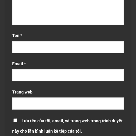
Tên
*
Email
*
Trang web
Lưu tên của tôi, email, và trang web trong trình duyệt
này cho lần bình luận kế tiếp của tôi.