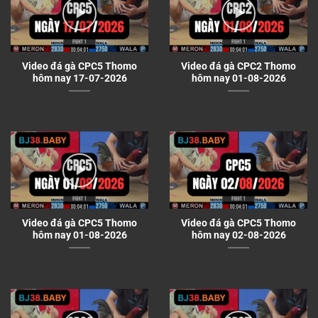
Video đá gà CPC5 Thomo
Video đá gà CPC2 Thomo
hôm nay 17-07-2026
hôm nay 01-08-2026
Video đá gà CPC5 Thomo
Video đá gà CPC5 Thomo
hôm nay 01-08-2026
hôm nay 02-08-2026