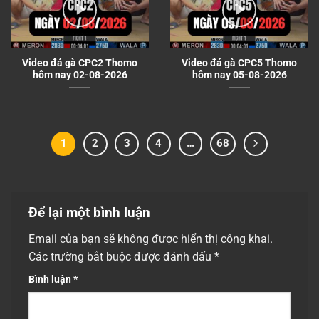
Video đá gà CPC2 Thomo
Video đá gà CPC5 Thomo
hôm nay 02-08-2026
hôm nay 05-08-2026
1
2
3
4
…
68
Để lại một bình luận
Email của bạn sẽ không được hiển thị công khai.
Các trường bắt buộc được đánh dấu
*
Bình luận
*