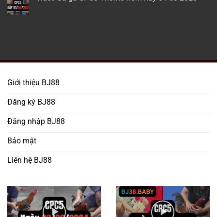
Giới thiệu BJ88
Đăng ký BJ88
Đăng nhập BJ88
Bảo mật
Liên hệ BJ88