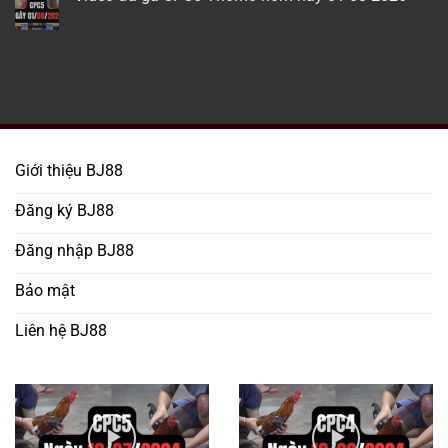
Giới thiệu BJ88
Đăng ký BJ88
Đăng nhập BJ88
Bảo mật
Liên hệ BJ88