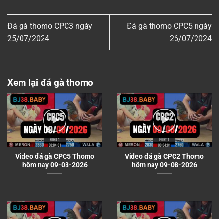
Đá gà thomo CPC3 ngày
Đá gà thomo CPC5 ngày
25/07/2024
26/07/2024
Xem lại đá gà thomo
Video đá gà CPC5 Thomo
Video đá gà CPC2 Thomo
hôm nay 09-08-2026
hôm nay 09-08-2026