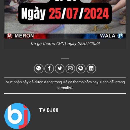
Đá gà thomo CPC1 ngày 25/07/2024
Mục nhập này đã được đăng trong
Đá gà thomo hôm nay
. Đánh dấu trang
permalink
.
TV BJ88