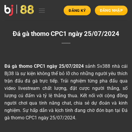
Chuyển
đến
ĐĂNG KÝ
ĐĂNG NHẬP
nội
dung
Đá gà thomo CPC1 ngày 25/07/2024
Đá gà thomo CPC1 ngày 25/07/2024
sảnh
Sv388
nhà cái
Bj38
là sự kiện không thể bỏ lỡ cho những người yêu thích
trận đấu đá gà trực tiếp. Trải nghiệm từng pha đấu qua
video livestream
chất lượng, đặt cược người thắng, số
lượng cú đấm và tỷ lệ thắng thua. Kết nối với cộng đồng
người chơi qua tính năng chat, chia sẻ dự đoán và kinh
nghiệm. Sự hấp dẫn và kịch tính đang chờ đón bạn tại Đá
gà thomo CPC1 ngày 25/07/2024.