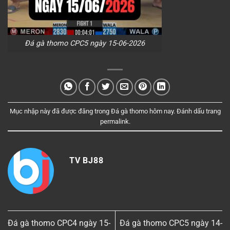
Đá gà thomo CPC5 ngày 15-06-2026
Mục nhập này đã được đăng trong
Đá gà thomo hôm nay
. Đánh dấu trang
permalink
.
TV BJ88
Đá gà thomo CPC4 ngày 15-
Đá gà thomo CPC5 ngày 14-