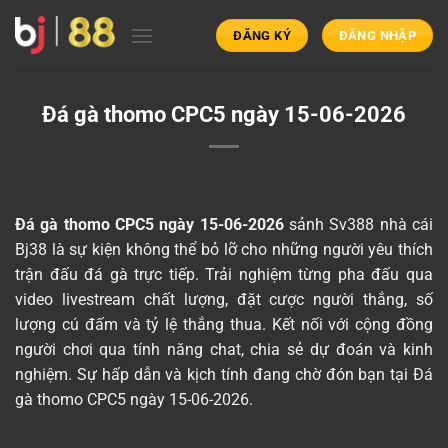
Chuyển
đến
ĐĂNG KÝ
ĐĂNG NHẬP
nội
dung
Đá gà thomo CPC5 ngày 15-06-2026
Đá gà thomo CPC5 ngày 15-06-2026
sảnh
Sv388
nhà cái
Bj38
là sự kiện không thể bỏ lỡ cho những người yêu thích
trận đấu đá gà trực tiếp. Trải nghiệm từng pha đấu qua
video livestream
chất lượng, đặt cược người thắng, số
lượng cú đấm và tỷ lệ thắng thua. Kết nối với cộng đồng
người chơi qua tính năng chat, chia sẻ dự đoán và kinh
nghiệm. Sự hấp dẫn và kịch tính đang chờ đón bạn tại Đá
gà thomo CPC5 ngày 15-06-2026.