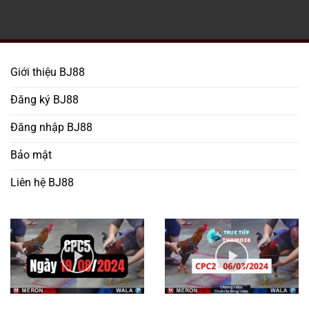
Giới thiệu BJ88
Đăng ký BJ88
Đăng nhập BJ88
Bảo mật
Liên hệ BJ88