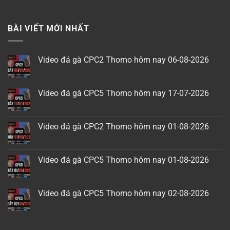
BÀI VIẾT MỚI NHẤT
Video đá gà CPC2 Thomo hôm nay 06-08-2026
Video đá gà CPC5 Thomo hôm nay 17-07-2026
Video đá gà CPC2 Thomo hôm nay 01-08-2026
Video đá gà CPC5 Thomo hôm nay 01-08-2026
Video đá gà CPC5 Thomo hôm nay 02-08-2026