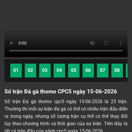
01
02
03
04
05
06
07
08
0
Số trận Đá gà thomo CPC5 ngày 15-06-2026
Số trận Đá gà thomo cpc5 ngày 15-06-2026 là 23 trận.
Thường thì mỗi sự kiện đá gà có thể có nhiều trận đấu diễn
ra trong ngày, nhưng số lượng trận cụ thể có thể thay đổi
tùy theo chương trình và thời gian của sự kiện. Trên đây là
tất cả trận đấu của sảnh cpc5 ngày 15-06-2026.