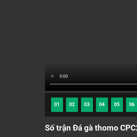
01
02
03
04
05
06
Số trận Đá gà thomo CPC