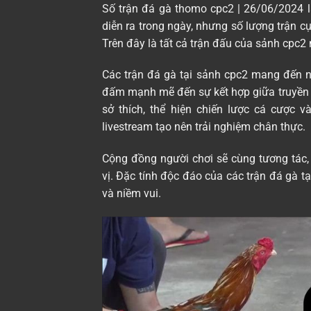
Số trận đá gà thomo cpc2 | 26/06/2024 là
diễn ra trong ngày, nhưng số lượng trận cụ
Trên đây là tất cả trận đấu của sảnh cpc
Các trận đá gà tại sảnh cpc2 mang đến n
đấm mạnh mẽ đến sự kết hợp giữa truyền t
sở thích, thể hiện chiến lược cá cược 
livestream tạo nên trải nghiệm chân thực.
Cộng đồng người chơi sẽ cùng tương tác, 
vị. Đặc tính độc đáo của các trận đá gà 
và niềm vui.