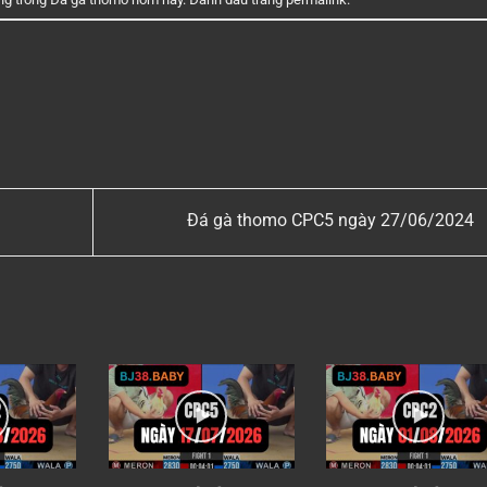
Đá gà thomo CPC5 ngày 27/06/2024