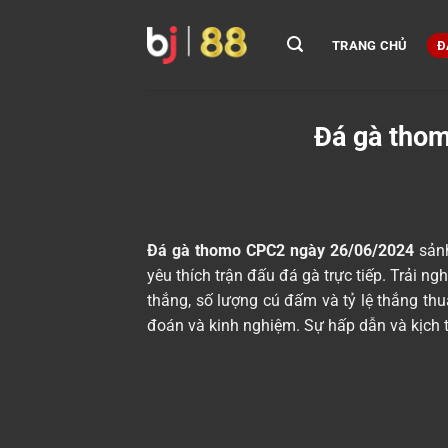
Chuyển
đến
TRANG CHỦ
Đ
nội
dung
Đá gà tho
Đá gà thomo CPC2 ngày 26/06/2024
sản
yêu thích trận đấu đá gà trực tiếp. Trải 
thắng, số lượng cú đấm và tỷ lệ thắng thu
đoán và kinh nghiệm. Sự hấp dẫn và kịch