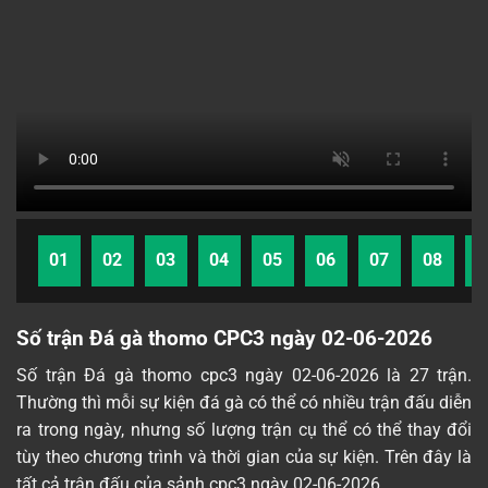
01
02
03
04
05
06
07
08
0
Số trận Đá gà thomo CPC3 ngày 02-06-2026
Số trận Đá gà thomo cpc3 ngày 02-06-2026 là 27 trận.
Thường thì mỗi sự kiện đá gà có thể có nhiều trận đấu diễn
ra trong ngày, nhưng số lượng trận cụ thể có thể thay đổi
tùy theo chương trình và thời gian của sự kiện. Trên đây là
tất cả trận đấu của sảnh cpc3 ngày 02-06-2026.