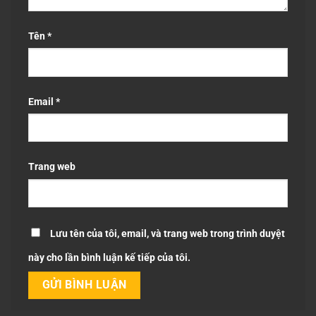
Tên
*
Email
*
Trang web
Lưu tên của tôi, email, và trang web trong trình duyệt
này cho lần bình luận kế tiếp của tôi.