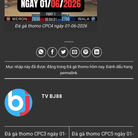
Đá gà thomo CPC4 ngày 01-06-2026
Mục nhập này đã được đăng trong
Đá gà thomo hôm nay
. Đánh dấu trang
permalink
.
TV BJ88
Đá gà thomo CPC3 ngày 01-
Đá gà thomo CPC5 ngày 01-