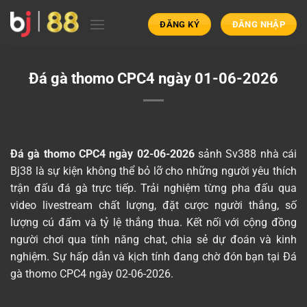
Chuyển
đến
ĐĂNG KÝ
ĐĂNG NHẬP
nội
dung
Đá gà thomo CPC4 ngày 01-06-2026
Đá gà thomo CPC4 ngày 02-06-2026
sảnh
Sv388
nhà cái
Bj38
là sự kiện không thể bỏ lỡ cho những người yêu thích
trận đấu đá gà trực tiếp. Trải nghiệm từng pha đấu qua
video livestream
chất lượng, đặt cược người thắng, số
lượng cú đấm và tỷ lệ thắng thua. Kết nối với cộng đồng
người chơi qua tính năng chat, chia sẻ dự đoán và kinh
nghiệm. Sự hấp dẫn và kịch tính đang chờ đón bạn tại Đá
gà thomo CPC4 ngày 02-06-2026.