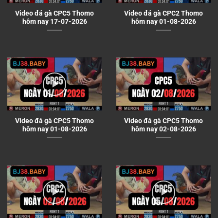
Video đá gà CPC5 Thomo
Video đá gà CPC2 Thomo
hôm nay 17-07-2026
hôm nay 01-08-2026
Video đá gà CPC5 Thomo
Video đá gà CPC5 Thomo
hôm nay 01-08-2026
hôm nay 02-08-2026