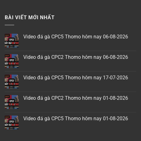
BÀI VIẾT MỚI NHẤT
Video đá gà CPC5 Thomo hôm nay 06-08-2026
Video đá gà CPC2 Thomo hôm nay 06-08-2026
Video đá gà CPC5 Thomo hôm nay 17-07-2026
Video đá gà CPC2 Thomo hôm nay 01-08-2026
Video đá gà CPC5 Thomo hôm nay 01-08-2026