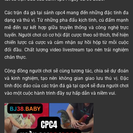
Các trận đá gà tại sảnh cpc4 mang đến những đặc tính đa
dạng và thú vị. Từ những pha đấu kịch tính, cú đấm mạnh
mẽ đến sự kết hợp giữa truyền thống và công nghệ trực
tuyến. Người chơi có cơ hội đặt cược theo sở thích, thể hiện
chiến lược cá cược và cảm nhận sự hồi hộp từ mỗi cuộc
đối đầu. Chất lượng video livestream tạo nên trải nghiệm
chân thực.
Cộng đồng người chơi sẽ cùng tương tác, chia sẻ dự đoán
và kinh nghiệm, tạo nên không gian giao lưu thú vị. Đặc
tính độc đáo của các trận đá gà tại cpc4 sẽ đưa người chơi
vào một cuộc hành trình đầy sự hấp dẫn và niềm vui.