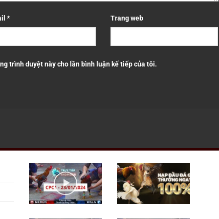
il
*
Trang web
ng trình duyệt này cho lần bình luận kế tiếp của tôi.