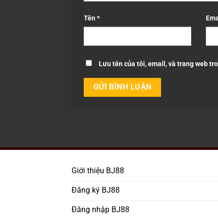
Tên
*
Ema
Lưu tên của tôi, email, và trang web tro
Giới thiệu BJ88
Đăng ký BJ88
Đăng nhập BJ88