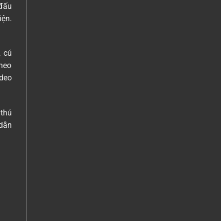
 đấu
iện.
, cú
theo
deo
 thú
 dẫn