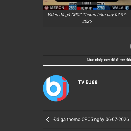
Video đá gà CPC2 Thomo hôm nay 07-07-
2026
Mục nhập này đã được đă
TV BJ88
Đá gà thomo CPC5 ngày 06-07-2026