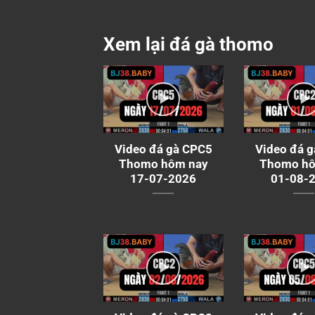
Xem lại đá gà thomo
Video đá gà CPC5
Video đá 
Thomo hôm nay
Thomo hô
17-07-2026
01-08-