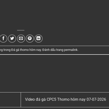
ng trong
Đá gà thomo hôm nay
. Đánh dấu trang
permalink
.
Video đá gà CPC5 Thomo hôm nay 07-07-2026