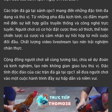
Các trận đá gà tại sảnh cpc1 mang đến những đặc tính đa
dạng và thú vị. Từ những pha đấu kịch tính, cú đấm mạnh
mẽ đến sự kết hợp giữa truyền thống và công nghệ trực
tuyến. Người chơi có cơ hội đặt cược theo sở thích, thể hiện
chiến lược cá cược và cảm nhận sự hồi hộp từ mỗi cuộc
đối đầu. Chất lượng video livestream tạo nên trải nghiệm
chân thực.
Cộng đồng người chơi sẽ cùng tương tác, chia sẻ dự đoán
và kinh nghiệm, tạo nên không gian giao lưu thú vị. Đặc
tính độc đáo của các trận đá gà tại cpc1 sẽ đưa người chơi
vào một cuộc hành trình đầy sự hấp dẫn và niềm vui.