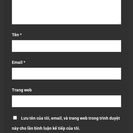
Tên
*
Email
*
Trang web
Lưu tên của tôi, email, và trang web trong trình duyệt
này cho lần bình luận kế tiếp của tôi.