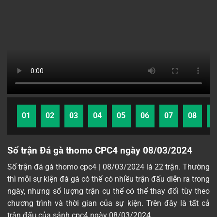
01
02
03
04
05
06
07
08
0
Số trận Đá gà thomo CPC4 ngày 08/03/2024
Số trận đá gà thomo cpc4 | 08/03/2024 là 22 trận. Thường
thì mỗi sự kiện đá gà có thể có nhiều trận đấu diễn ra trong
ngày, nhưng số lượng trận cụ thể có thể thay đổi tùy theo
chương trình và thời gian của sự kiện. Trên đây là tất cả
trận đấu của sảnh cpc4 ngày 08/03/2024.