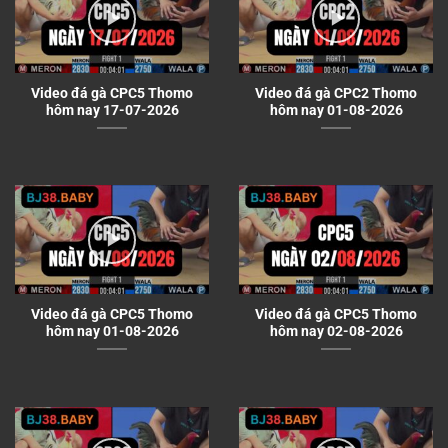
Video đá gà CPC5 Thomo
Video đá gà CPC2 Thomo
hôm nay 17-07-2026
hôm nay 01-08-2026
Video đá gà CPC5 Thomo
Video đá gà CPC5 Thomo
hôm nay 01-08-2026
hôm nay 02-08-2026