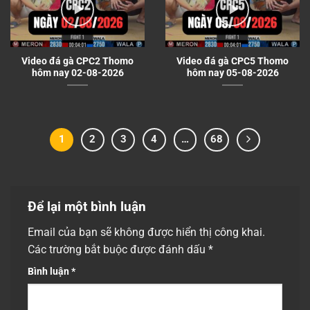
Video đá gà CPC2 Thomo
Video đá gà CPC5 Thomo
hôm nay 02-08-2026
hôm nay 05-08-2026
1
2
3
4
…
68
Để lại một bình luận
Email của bạn sẽ không được hiển thị công khai.
Các trường bắt buộc được đánh dấu
*
Bình luận
*