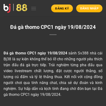
Chuyển
đến
ĐĂNG KÝ
ĐĂNG NHẬP
nội
dung
Đá gà thomo CPC1 ngày 19/08/2024
Đá gà thomo CPC1 ngày 19/08/2024
sảnh
Sv388
nhà cái
Bj38
là sự kiện không thể bỏ lỡ cho những người yêu thích
trận đấu đá gà trực tiếp. Trải nghiệm từng pha đấu qua
video livestream
chất lượng, đặt cược người thắng, số
lượng cú đấm và tỷ lệ thắng thua. Kết nối với cộng đồng
người chơi qua tính năng chat, chia sẻ dự đoán và kinh
nghiệm. Sự hấp dẫn và kịch tính đang chờ đón bạn tại Đá
gà thomo CPC1 ngày 19/08/2024.