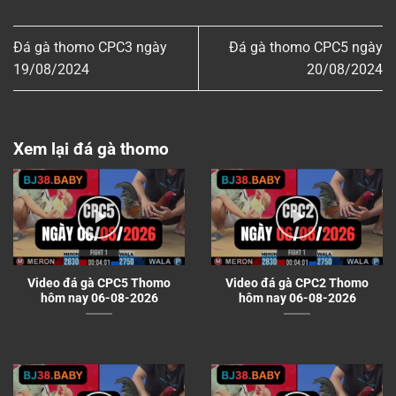
Đá gà thomo CPC3 ngày
Đá gà thomo CPC5 ngày
19/08/2024
20/08/2024
Xem lại đá gà thomo
Video đá gà CPC5 Thomo
Video đá gà CPC2 Thomo
hôm nay 06-08-2026
hôm nay 06-08-2026