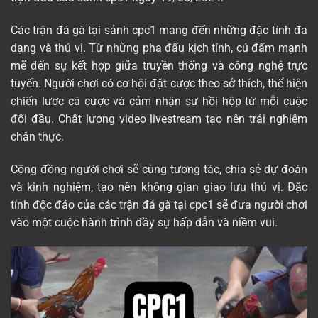
Các trận đá gà tại sảnh cpc1 mang đến những đặc tính đa
dạng và thú vị. Từ những pha đấu kịch tính, cú đấm mạnh
mẽ đến sự kết hợp giữa truyền thống và công nghệ trực
tuyến. Người chơi có cơ hội đặt cược theo sở thích, thể hiện
chiến lược cá cược và cảm nhận sự hồi hộp từ mỗi cuộc
đối đầu. Chất lượng video livestream tạo nên trải nghiệm
chân thực.
Cộng đồng người chơi sẽ cùng tương tác, chia sẻ dự đoán
và kinh nghiệm, tạo nên không gian giao lưu thú vị. Đặc
tính độc đáo của các trận đá gà tại cpc1 sẽ đưa người chơi
vào một cuộc hành trình đầy sự hấp dẫn và niềm vui.