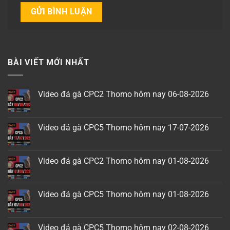
BÀI VIẾT MỚI NHẤT
Video đá gà CPC2 Thomo hôm nay 06-08-2026
Video đá gà CPC5 Thomo hôm nay 17-07-2026
Video đá gà CPC2 Thomo hôm nay 01-08-2026
Video đá gà CPC5 Thomo hôm nay 01-08-2026
Video đá gà CPC5 Thomo hôm nay 02-08-2026