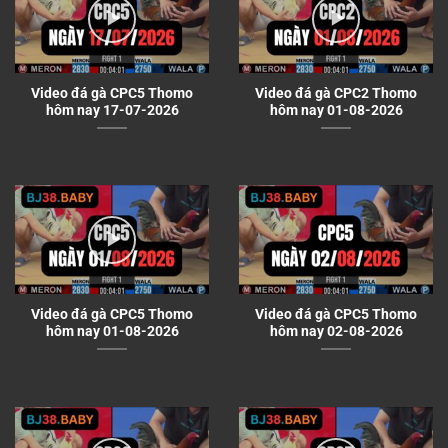
Video đá gà CPC5 Thomo
Video đá gà CPC2 Thomo
hôm nay 17-07-2026
hôm nay 01-08-2026
Video đá gà CPC5 Thomo
Video đá gà CPC5 Thomo
hôm nay 01-08-2026
hôm nay 02-08-2026