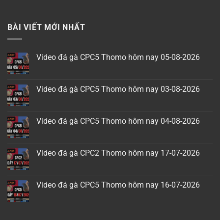
BÀI VIẾT MỚI NHẤT
Video đá gà CPC5 Thomo hôm nay 05-08-2026
Video đá gà CPC5 Thomo hôm nay 03-08-2026
Video đá gà CPC5 Thomo hôm nay 04-08-2026
Video đá gà CPC2 Thomo hôm nay 17-07-2026
Video đá gà CPC5 Thomo hôm nay 16-07-2026