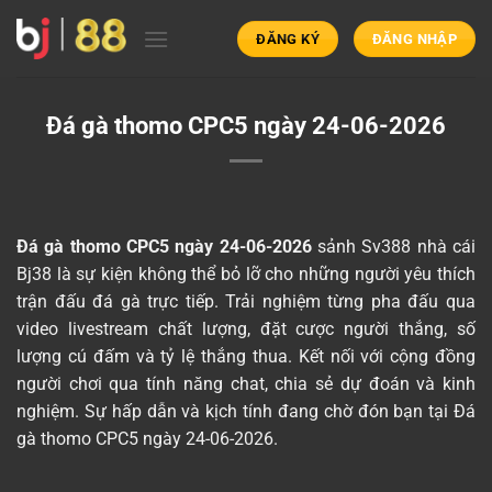
Chuyển
đến
ĐĂNG KÝ
ĐĂNG NHẬP
nội
dung
Đá gà thomo CPC5 ngày 24-06-2026
Đá gà thomo CPC5 ngày 24-06-2026
sảnh
Sv388
nhà cái
Bj38
là sự kiện không thể bỏ lỡ cho những người yêu thích
trận đấu đá gà trực tiếp. Trải nghiệm từng pha đấu qua
video livestream
chất lượng, đặt cược người thắng, số
lượng cú đấm và tỷ lệ thắng thua. Kết nối với cộng đồng
người chơi qua tính năng chat, chia sẻ dự đoán và kinh
nghiệm. Sự hấp dẫn và kịch tính đang chờ đón bạn tại Đá
gà thomo CPC5 ngày 24-06-2026.