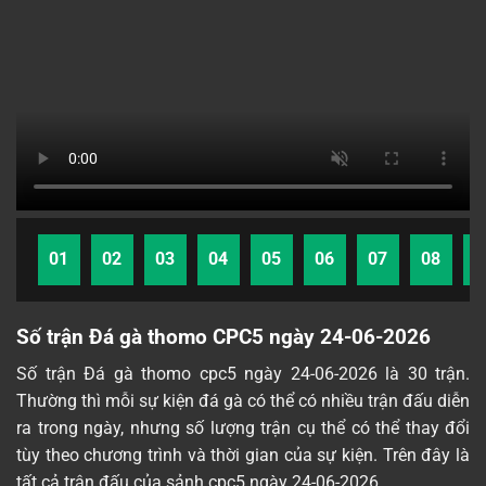
01
02
03
04
05
06
07
08
0
Số trận Đá gà thomo CPC5 ngày 24-06-2026
Số trận Đá gà thomo cpc5 ngày 24-06-2026 là 30 trận.
Thường thì mỗi sự kiện đá gà có thể có nhiều trận đấu diễn
ra trong ngày, nhưng số lượng trận cụ thể có thể thay đổi
tùy theo chương trình và thời gian của sự kiện. Trên đây là
tất cả trận đấu của sảnh cpc5 ngày 24-06-2026.