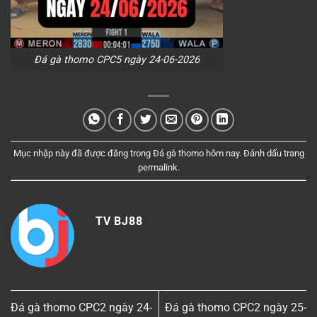
Đá gà thomo CPC5 ngày 24-06-2026
Mục nhập này đã được đăng trong
Đá gà thomo hôm nay
. Đánh dấu trang
permalink
.
TV BJ88
Đá gà thomo CPC2 ngày 24-
Đá gà thomo CPC2 ngày 25-