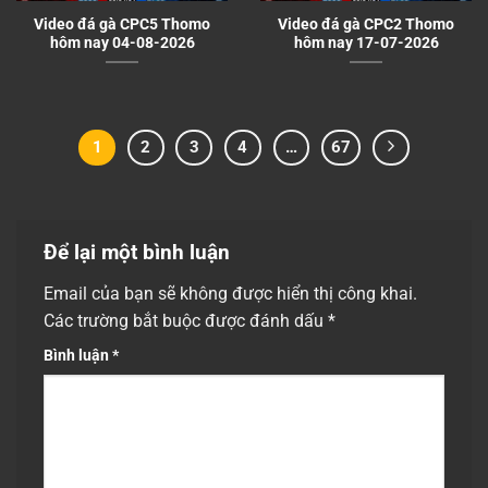
Video đá gà CPC5 Thomo
Video đá gà CPC2 Thomo
hôm nay 04-08-2026
hôm nay 17-07-2026
1
2
3
4
…
67
Để lại một bình luận
Email của bạn sẽ không được hiển thị công khai.
Các trường bắt buộc được đánh dấu
*
Bình luận
*