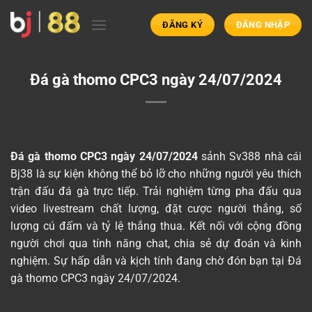
Chuyển
đến
ĐĂNG KÝ
ĐĂNG NHẬP
nội
dung
Đá gà thomo CPC3 ngày 24/07/2024
Đá gà thomo CPC3 ngày 24/07/2024
sảnh
Sv388
nhà cái
Bj38
là sự kiện không thể bỏ lỡ cho những người yêu thích
trận đấu đá gà trực tiếp. Trải nghiệm từng pha đấu qua
video livestream
chất lượng, đặt cược người thắng, số
lượng cú đấm và tỷ lệ thắng thua. Kết nối với cộng đồng
người chơi qua tính năng chat, chia sẻ dự đoán và kinh
nghiệm. Sự hấp dẫn và kịch tính đang chờ đón bạn tại Đá
gà thomo CPC3 ngày 24/07/2024.