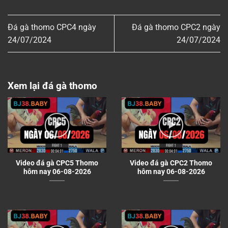
Đá gà thomo CPC4 ngày
Đá gà thomo CPC2 ngày
24/07/2024
24/07/2024
Xem lại đá gà thomo
Video đá gà CPC5 Thomo
Video đá gà CPC2 Thomo
hôm nay 06-08-2026
hôm nay 06-08-2026