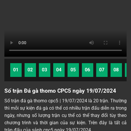
01
02
03
04
05
06
07
08
0
Số trận Đá gà thomo CPC5 ngày 19/07/2024
Số trận đá gà thomo cpc5 | 19/07/2024 là 20 trận. Thường
thì mỗi sự kiện đá gà có thể có nhiều trận đấu diễn ra trong
ngày, nhưng số lượng trận cụ thể có thể thay đổi tùy theo
chương trình và thời gian của sự kiện. Trên đây là tất cả
trận đấu của sảnh cpc5 ngày 19/07/2024.