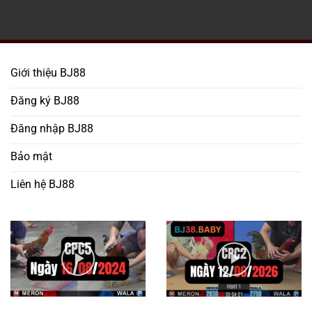
Giới thiệu BJ88
Đăng ký BJ88
Đăng nhập BJ88
Bảo mật
Liên hệ BJ88