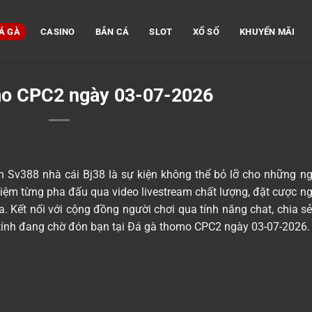
Á GÀ
CASINO
BẮN CÁ
SLOT
XỔ SỐ
KHUYẾN MÃI
mo CPC2 ngày 03-07-2026
h
Sv388
nhà cái
Bj38
là sự kiện không thể bỏ lỡ cho những n
nghiệm từng pha đấu qua
video livestream
chất lượng, đặt cược n
a. Kết nối với cộng đồng người chơi qua tính năng chat, chia s
 tính đang chờ đón bạn tại Đá gà thomo CPC2 ngày 03-07-2026.