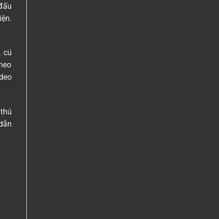
 đấu
iện.
, cú
theo
deo
 thú
 dẫn