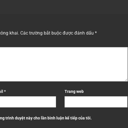
công khai.
Các trường bắt buộc được đánh dấu
*
il
*
Trang web
ng trình duyệt này cho lần bình luận kế tiếp của tôi.