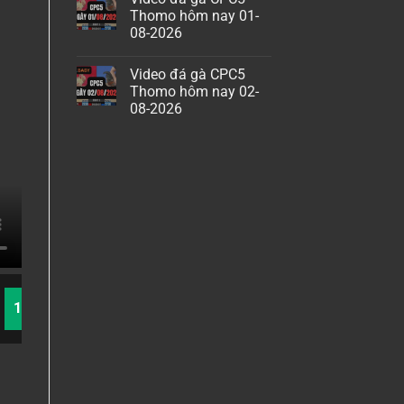
Thomo hôm nay 01-
08-2026
Video đá gà CPC5
Thomo hôm nay 02-
08-2026
16