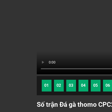
01
02
03
04
05
06
Số trận Đá gà thomo CPC