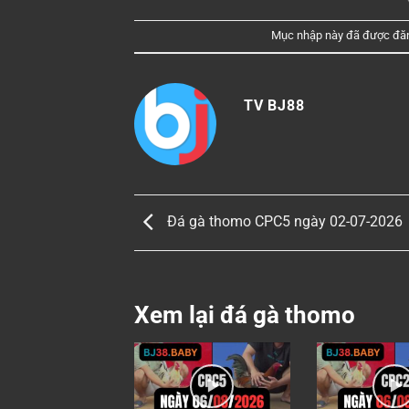
Mục nhập này đã được đă
TV BJ88
Đá gà thomo CPC5 ngày 02-07-2026
Xem lại đá gà thomo