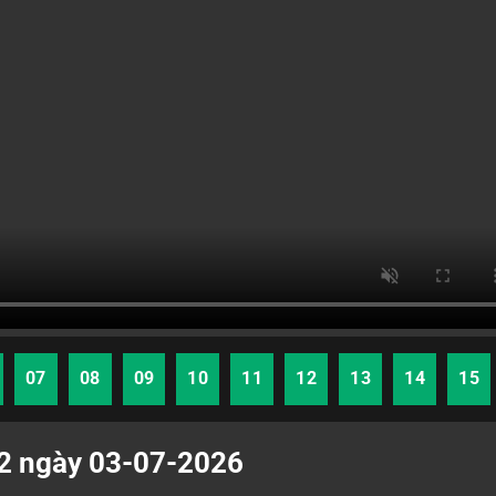
07
08
09
10
11
12
13
14
15
2 ngày 03-07-2026