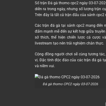
Số trận Đá gà thomo cpc2 ngày 03-07-2026 
diễn ra trong ngày, nhưng số lượng trận cụ
Trên đây là tất cả trận đấu của sảnh cpc2
Các trận đá gà tại sảnh cpc2 mang đến n
đấm mạnh mẽ đến sự kết hợp giữa truyền t
sở thích, thể hiện chiến lược cá cược 
livestream tạo nên trải nghiệm chân thực.
Cộng đồng người chơi sẽ cùng tương tác, 
vị. Đặc tính độc đáo của các trận đá gà 
và niềm vui.
Đá gà thomo CPC2 ngày 03-07-2026