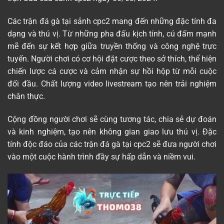
Các trận đá gà tại sảnh cpc2 mang đến những đặc tính đa
dạng và thú vị. Từ những pha đấu kịch tính, cú đấm mạnh
mẽ đến sự kết hợp giữa truyền thống và công nghệ trực
tuyến. Người chơi có cơ hội đặt cược theo sở thích, thể hiện
chiến lược cá cược và cảm nhận sự hồi hộp từ mỗi cuộc
đối đầu. Chất lượng video livestream tạo nên trải nghiệm
chân thực.
Cộng đồng người chơi sẽ cùng tương tác, chia sẻ dự đoán
và kinh nghiệm, tạo nên không gian giao lưu thú vị. Đặc
tính độc đáo của các trận đá gà tại cpc2 sẽ đưa người chơi
vào một cuộc hành trình đầy sự hấp dẫn và niềm vui.