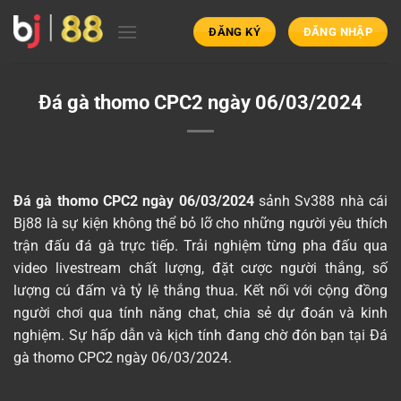
Chuyển
đến
ĐĂNG KÝ
ĐĂNG NHẬP
nội
dung
Đá gà thomo CPC2 ngày 06/03/2024
Đá gà thomo CPC2 ngày 06/03/2024
sảnh
Sv388
nhà cái
Bj88
là sự kiện không thể bỏ lỡ cho những người yêu thích
trận đấu đá gà trực tiếp. Trải nghiệm từng pha đấu qua
video livestream
chất lượng, đặt cược người thắng, số
lượng cú đấm và tỷ lệ thắng thua. Kết nối với cộng đồng
người chơi qua tính năng chat, chia sẻ dự đoán và kinh
nghiệm. Sự hấp dẫn và kịch tính đang chờ đón bạn tại Đá
gà thomo CPC2 ngày 06/03/2024.