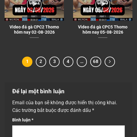
Video đá gà CPC2 Thomo
Video đá gà CPC5 Thomo
hôm nay 02-08-2026
hôm nay 05-08-2026
1
2
3
4
…
68
Để lại một bình luận
Email của bạn sẽ không được hiển thị công khai.
Các trường bắt buộc được đánh dấu
*
Bình luận
*