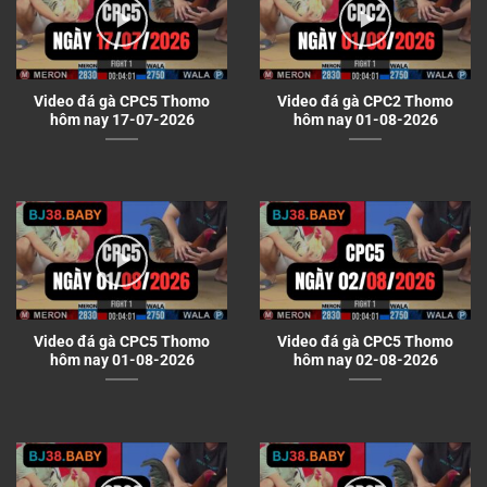
Video đá gà CPC5 Thomo
Video đá gà CPC2 Thomo
hôm nay 17-07-2026
hôm nay 01-08-2026
Video đá gà CPC5 Thomo
Video đá gà CPC5 Thomo
hôm nay 01-08-2026
hôm nay 02-08-2026