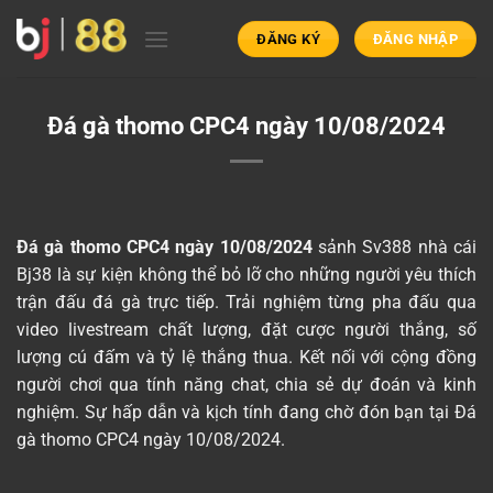
Chuyển
đến
ĐĂNG KÝ
ĐĂNG NHẬP
nội
dung
Đá gà thomo CPC4 ngày 10/08/2024
Đá gà thomo CPC4 ngày 10/08/2024
sảnh
Sv388
nhà cái
Bj38
là sự kiện không thể bỏ lỡ cho những người yêu thích
trận đấu đá gà trực tiếp. Trải nghiệm từng pha đấu qua
video livestream
chất lượng, đặt cược người thắng, số
lượng cú đấm và tỷ lệ thắng thua. Kết nối với cộng đồng
người chơi qua tính năng chat, chia sẻ dự đoán và kinh
nghiệm. Sự hấp dẫn và kịch tính đang chờ đón bạn tại Đá
gà thomo CPC4 ngày 10/08/2024.