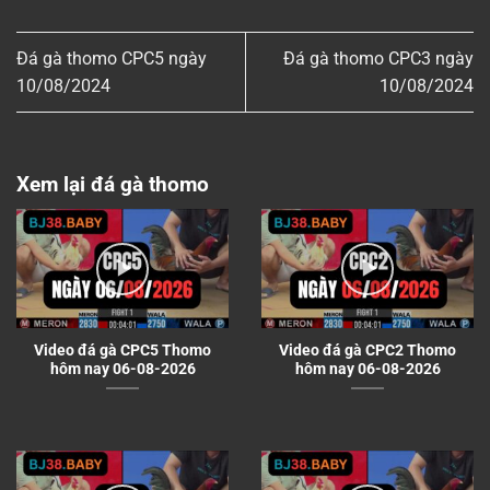
Đá gà thomo CPC5 ngày
Đá gà thomo CPC3 ngày
10/08/2024
10/08/2024
Xem lại đá gà thomo
Video đá gà CPC5 Thomo
Video đá gà CPC2 Thomo
hôm nay 06-08-2026
hôm nay 06-08-2026