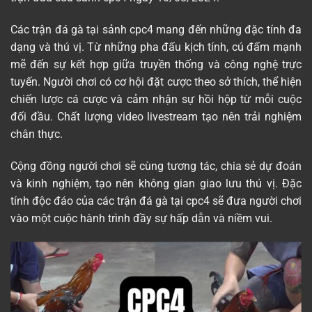
Các trận đá gà tại sảnh cpc4 mang đến những đặc tính đa
dạng và thú vị. Từ những pha đấu kịch tính, cú đấm mạnh
mẽ đến sự kết hợp giữa truyền thống và công nghệ trực
tuyến. Người chơi có cơ hội đặt cược theo sở thích, thể hiện
chiến lược cá cược và cảm nhận sự hồi hộp từ mỗi cuộc
đối đầu. Chất lượng video livestream tạo nên trải nghiệm
chân thực.
Cộng đồng người chơi sẽ cùng tương tác, chia sẻ dự đoán
và kinh nghiệm, tạo nên không gian giao lưu thú vị. Đặc
tính độc đáo của các trận đá gà tại cpc4 sẽ đưa người chơi
vào một cuộc hành trình đầy sự hấp dẫn và niềm vui.