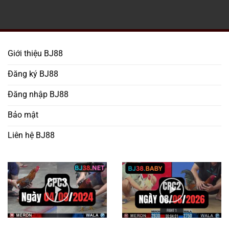
Giới thiệu BJ88
Đăng ký BJ88
Đăng nhập BJ88
Bảo mật
Liên hệ BJ88