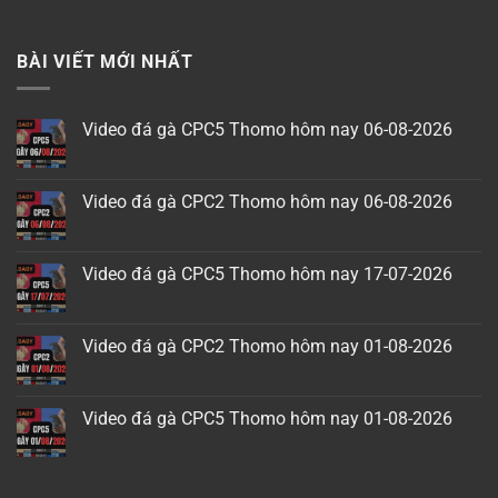
BÀI VIẾT MỚI NHẤT
Video đá gà CPC5 Thomo hôm nay 06-08-2026
Video đá gà CPC2 Thomo hôm nay 06-08-2026
Video đá gà CPC5 Thomo hôm nay 17-07-2026
Video đá gà CPC2 Thomo hôm nay 01-08-2026
Video đá gà CPC5 Thomo hôm nay 01-08-2026