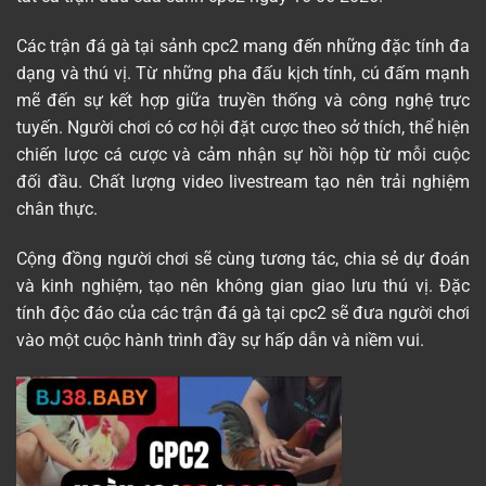
Các trận đá gà tại sảnh cpc2 mang đến những đặc tính đa
dạng và thú vị. Từ những pha đấu kịch tính, cú đấm mạnh
mẽ đến sự kết hợp giữa truyền thống và công nghệ trực
tuyến. Người chơi có cơ hội đặt cược theo sở thích, thể hiện
chiến lược cá cược và cảm nhận sự hồi hộp từ mỗi cuộc
đối đầu. Chất lượng video livestream tạo nên trải nghiệm
chân thực.
Cộng đồng người chơi sẽ cùng tương tác, chia sẻ dự đoán
và kinh nghiệm, tạo nên không gian giao lưu thú vị. Đặc
tính độc đáo của các trận đá gà tại cpc2 sẽ đưa người chơi
vào một cuộc hành trình đầy sự hấp dẫn và niềm vui.