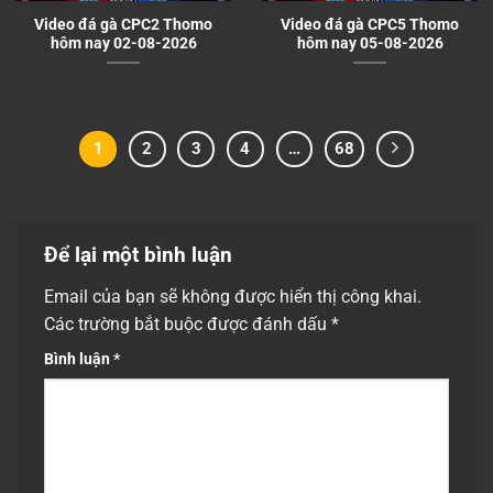
Video đá gà CPC2 Thomo
Video đá gà CPC5 Thomo
hôm nay 02-08-2026
hôm nay 05-08-2026
1
2
3
4
…
68
Để lại một bình luận
Email của bạn sẽ không được hiển thị công khai.
Các trường bắt buộc được đánh dấu
*
Bình luận
*