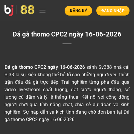
Chuyển
đến
ĐĂNG KÝ
ĐĂNG NHẬP
nội
dung
Đá gà thomo CPC2 ngày 16-06-2026
Đá gà thomo CPC2 ngày 16-06-2026
sảnh
Sv388
nhà cái
Bj38
là sự kiện không thể bỏ lỡ cho những người yêu thích
trận đấu đá gà trực tiếp. Trải nghiệm từng pha đấu qua
video livestream
chất lượng, đặt cược người thắng, số
lượng cú đấm và tỷ lệ thắng thua. Kết nối với cộng đồng
người chơi qua tính năng chat, chia sẻ dự đoán và kinh
nghiệm. Sự hấp dẫn và kịch tính đang chờ đón bạn tại Đá
gà thomo CPC2 ngày 16-06-2026.