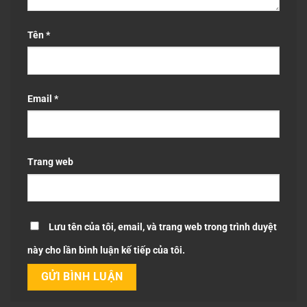
Tên
*
Email
*
Trang web
Lưu tên của tôi, email, và trang web trong trình duyệt
này cho lần bình luận kế tiếp của tôi.