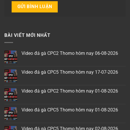
BÀI VIẾT MỚI NHẤT
Video đá gà CPC2 Thomo hôm nay 06-08-2026
Video đá gà CPC5 Thomo hôm nay 17-07-2026
Video đá gà CPC2 Thomo hôm nay 01-08-2026
Video đá gà CPC5 Thomo hôm nay 01-08-2026
Video đá gà CPC5 Thomo hôm nay 02-08-2026