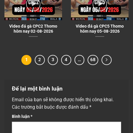
Video đá gà CPC2 Thomo
Video đá gà CPC5 Thomo
hôm nay 02-08-2026
hôm nay 05-08-2026
1
2
3
4
…
68
Để lại một bình luận
Email của bạn sẽ không được hiển thị công khai.
Các trường bắt buộc được đánh dấu
*
Bình luận
*