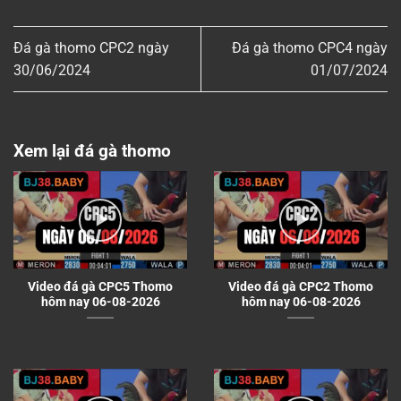
Đá gà thomo CPC2 ngày
Đá gà thomo CPC4 ngày
30/06/2024
01/07/2024
Xem lại đá gà thomo
Video đá gà CPC5 Thomo
Video đá gà CPC2 Thomo
hôm nay 06-08-2026
hôm nay 06-08-2026