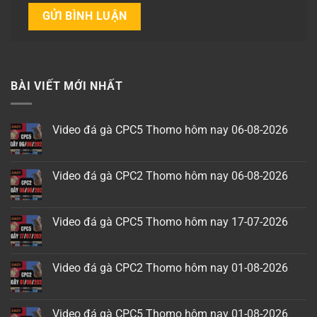
BÀI VIẾT MỚI NHẤT
Video đá gà CPC5 Thomo hôm nay 06-08-2026
Video đá gà CPC2 Thomo hôm nay 06-08-2026
Video đá gà CPC5 Thomo hôm nay 17-07-2026
Video đá gà CPC2 Thomo hôm nay 01-08-2026
Video đá gà CPC5 Thomo hôm nay 01-08-2026