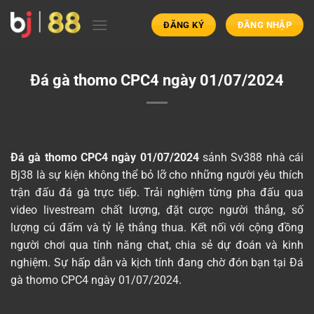
Chuyển
đến
ĐĂNG KÝ
ĐĂNG NHẬP
nội
dung
Đá gà thomo CPC4 ngày 01/07/2024
Đá gà thomo CPC4 ngày 01/07/2024
sảnh
Sv388
nhà cái
Bj38
là sự kiện không thể bỏ lỡ cho những người yêu thích
trận đấu đá gà trực tiếp. Trải nghiệm từng pha đấu qua
video livestream
chất lượng, đặt cược người thắng, số
lượng cú đấm và tỷ lệ thắng thua. Kết nối với cộng đồng
người chơi qua tính năng chat, chia sẻ dự đoán và kinh
nghiệm. Sự hấp dẫn và kịch tính đang chờ đón bạn tại Đá
gà thomo CPC4 ngày 01/07/2024.