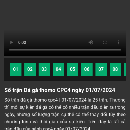
01
02
03
04
05
06
07
08
0
Số trận Đá gà thomo CPC4 ngày 01/07/2024
Số trận đá gà thomo cpc4 | 01/07/2024 là 25 trận. Thường
thì mỗi sự kiện đá gà có thể có nhiều trận đấu diễn ra trong
ngày, nhưng số lượng trận cụ thể có thể thay đổi tùy theo
chương trình và thời gian của sự kiện. Trên đây là tất cả
trận đấu của sảnh cpc4 ngày 01/07/2024.