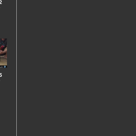
2
y
5
y