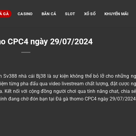
Á GÀ
CASINO
BẮN CÁ
SLOT
XỔ SỐ
KHUYẾN MÃI
mo CPC4 ngày 29/07/2024
h
Sv388
nhà cái
Bj38
là sự kiện không thể bỏ lỡ cho những n
nghiệm từng pha đấu qua
video livestream
chất lượng, đặt cược n
a. Kết nối với cộng đồng người chơi qua tính năng chat, chia s
 tính đang chờ đón bạn tại Đá gà thomo CPC4 ngày 29/07/2024