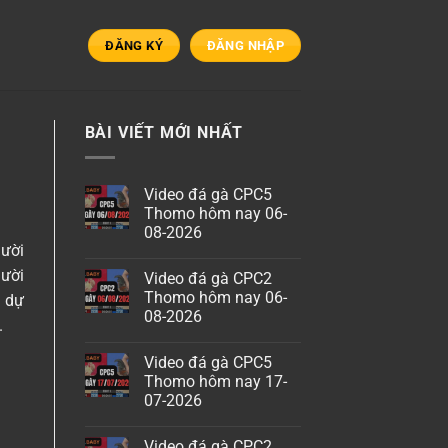
ĐĂNG KÝ
ĐĂNG NHẬP
BÀI VIẾT MỚI NHẤT
Video đá gà CPC5
Thomo hôm nay 06-
08-2026
gười
gười
Video đá gà CPC2
Thomo hôm nay 06-
ẻ dự
08-2026
.
Video đá gà CPC5
Thomo hôm nay 17-
07-2026
Video đá gà CPC2