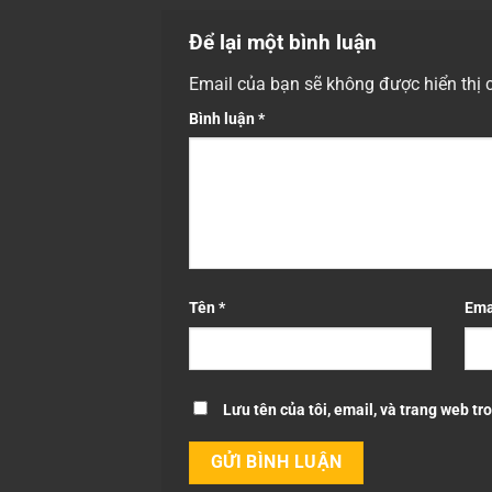
Để lại một bình luận
Email của bạn sẽ không được hiển thị 
Bình luận
*
Tên
*
Ema
Lưu tên của tôi, email, và trang web tro