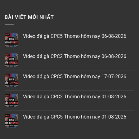
BÀI VIẾT MỚI NHẤT
Video đá gà CPC5 Thomo hôm nay 06-08-2026
Video đá gà CPC2 Thomo hôm nay 06-08-2026
Video đá gà CPC5 Thomo hôm nay 17-07-2026
Video đá gà CPC2 Thomo hôm nay 01-08-2026
Video đá gà CPC5 Thomo hôm nay 01-08-2026