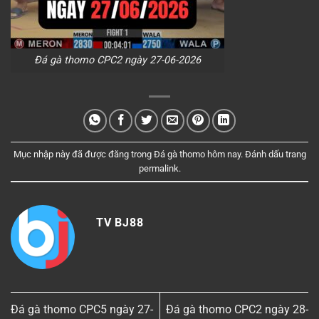
Đá gà thomo CPC2 ngày 27-06-2026
Mục nhập này đã được đăng trong
Đá gà thomo hôm nay
. Đánh dấu trang
permalink
.
TV BJ88
Đá gà thomo CPC5 ngày 27-
Đá gà thomo CPC2 ngày 28-