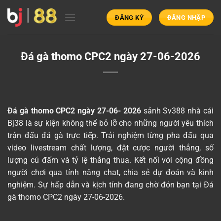
Chuyển
đến
ĐĂNG KÝ
ĐĂNG NHẬP
nội
dung
Đá gà thomo CPC2 ngày 27-06-2026
Đá gà thomo CPC2 ngày 27-06- 2026
sảnh
Sv388
nhà cái
Bj38
là sự kiện không thể bỏ lỡ cho những người yêu thích
trận đấu đá gà trực tiếp. Trải nghiệm từng pha đấu qua
video livestream
chất lượng, đặt cược người thắng, số
lượng cú đấm và tỷ lệ thắng thua. Kết nối với cộng đồng
người chơi qua tính năng chat, chia sẻ dự đoán và kinh
nghiệm. Sự hấp dẫn và kịch tính đang chờ đón bạn tại Đá
gà thomo CPC2 ngày 27-06-2026.