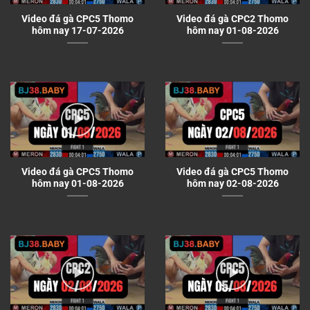
Video đá gà CPC5 Thomo
Video đá gà CPC2 Thomo
hôm nay 17-07-2026
hôm nay 01-08-2026
Video đá gà CPC5 Thomo
Video đá gà CPC5 Thomo
hôm nay 01-08-2026
hôm nay 02-08-2026