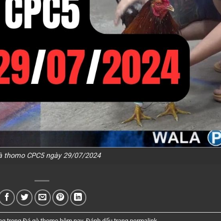
à thomo CPC5 ngày 29/07/2024
ng trong
Đá gà thomo hôm nay
. Đánh dấu trang
permalink
.