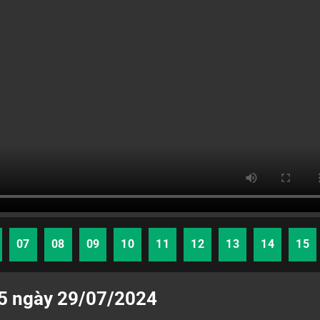
07
08
09
10
11
12
13
14
15
5 ngày 29/07/2024