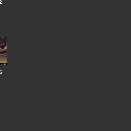
2
y
5
y