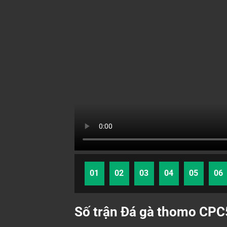
01
02
03
04
05
06
Số trận Đá gà thomo CPC