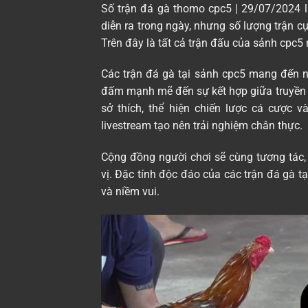
Số trận đá gà thomo cpc5 | 29/07/2024 là
diễn ra trong ngày, nhưng số lượng trận cụ
Trên đây là tất cả trận đấu của sảnh cpc
Các trận đá gà tại sảnh cpc5 mang đến n
đấm mạnh mẽ đến sự kết hợp giữa truyền t
sở thích, thể hiện chiến lược cá cược 
livestream tạo nên trải nghiệm chân thực.
Cộng đồng người chơi sẽ cùng tương tác, 
vị. Đặc tính độc đáo của các trận đá gà 
và niềm vui.