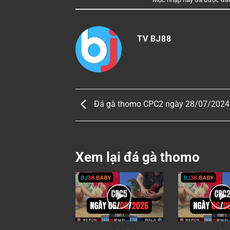
TV BJ88
Đá gà thomo CPC2 ngày 28/07/2024
Xem lại đá gà thomo