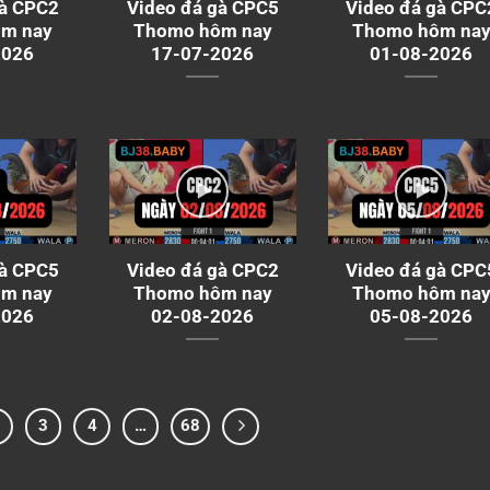
gà CPC2
Video đá gà CPC5
Video đá gà CPC
m nay
Thomo hôm nay
Thomo hôm na
2026
17-07-2026
01-08-2026
gà CPC5
Video đá gà CPC2
Video đá gà CPC
m nay
Thomo hôm nay
Thomo hôm na
2026
02-08-2026
05-08-2026
3
4
…
68