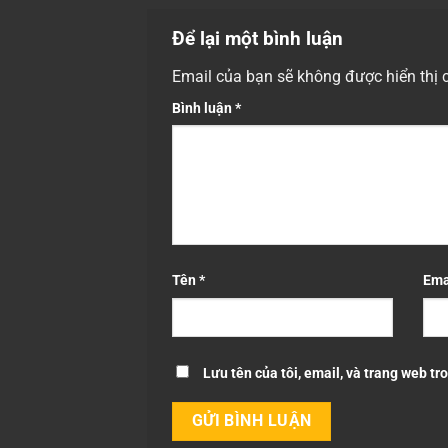
Để lại một bình luận
Email của bạn sẽ không được hiển thị 
Bình luận
*
Tên
*
Ema
Lưu tên của tôi, email, và trang web tro