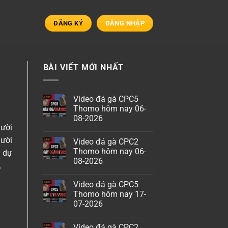
ĐĂNG KÝ
ĐĂNG NHẬP
BÀI VIẾT MỚI NHẤT
Video đá gà CPC5
Thomo hôm nay 06-
08-2026
gười
gười
Video đá gà CPC2
Thomo hôm nay 06-
ẻ dự
08-2026
.
Video đá gà CPC5
Thomo hôm nay 17-
07-2026
Video đá gà CPC2