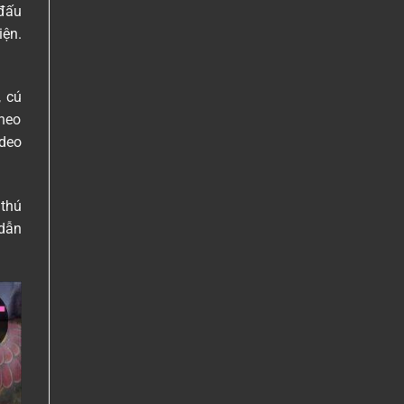
 đấu
iện.
, cú
theo
deo
 thú
 dẫn