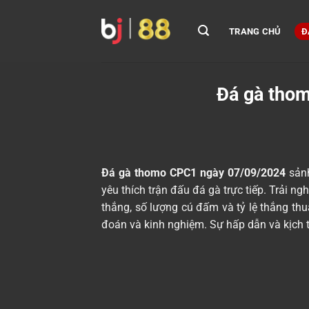
Chuyển
đến
TRANG CHỦ
Đ
nội
dung
Đá gà tho
Đá gà thomo CPC1 ngày 07/09/2024
sản
yêu thích trận đấu đá gà trực tiếp. Trải 
thắng, số lượng cú đấm và tỷ lệ thắng thu
đoán và kinh nghiệm. Sự hấp dẫn và kịch