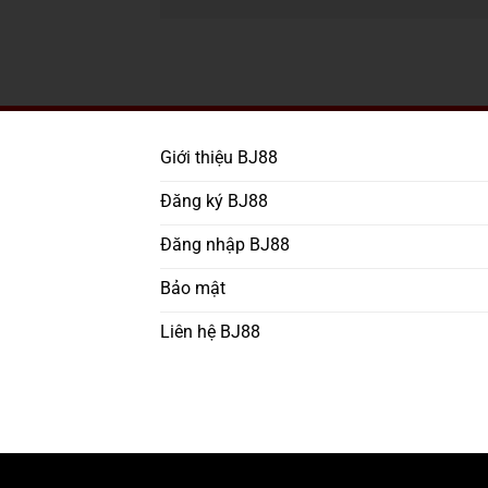
Giới thiệu BJ88
Đăng ký BJ88
Đăng nhập BJ88
Bảo mật
Liên hệ BJ88