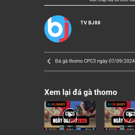
TV BJ88
Đá gà thomo CPC3 ngày 07/09/2024
Xem lại đá gà thomo