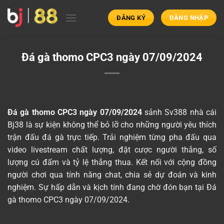
Chuyển
đến
ĐĂNG KÝ
ĐĂNG NHẬP
nội
dung
Đá gà thomo CPC3 ngày 07/09/2024
Đá gà thomo CPC3 ngày 07/09/2024
sảnh
Sv388
nhà cái
Bj38
là sự kiện không thể bỏ lỡ cho những người yêu thích
trận đấu đá gà trực tiếp. Trải nghiệm từng pha đấu qua
video livestream
chất lượng, đặt cược người thắng, số
lượng cú đấm và tỷ lệ thắng thua. Kết nối với cộng đồng
người chơi qua tính năng chat, chia sẻ dự đoán và kinh
nghiệm. Sự hấp dẫn và kịch tính đang chờ đón bạn tại Đá
gà thomo CPC3 ngày 07/09/2024.