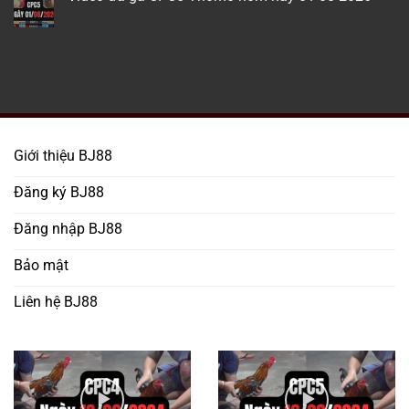
Giới thiệu BJ88
Đăng ký BJ88
Đăng nhập BJ88
Bảo mật
Liên hệ BJ88