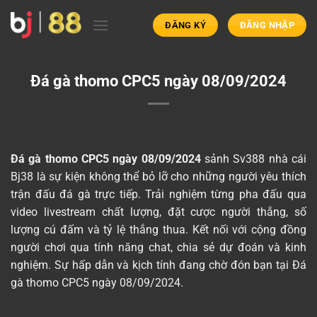
Chuyển
đến
ĐĂNG KÝ
ĐĂNG NHẬP
nội
dung
Đá gà thomo CPC5 ngày 08/09/2024
Đá gà thomo CPC5 ngày 08/09/2024
sảnh
Sv388
nhà cái
Bj38
là sự kiện không thể bỏ lỡ cho những người yêu thích
trận đấu đá gà trực tiếp. Trải nghiệm từng pha đấu qua
video livestream
chất lượng, đặt cược người thắng, số
lượng cú đấm và tỷ lệ thắng thua. Kết nối với cộng đồng
người chơi qua tính năng chat, chia sẻ dự đoán và kinh
nghiệm. Sự hấp dẫn và kịch tính đang chờ đón bạn tại Đá
gà thomo CPC5 ngày 08/09/2024.