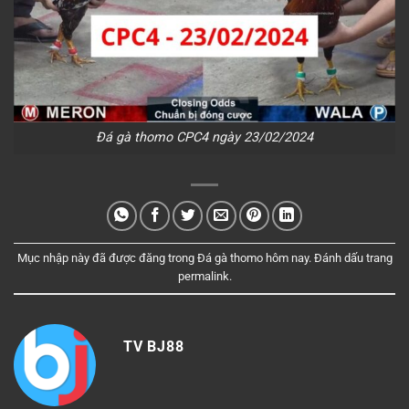
Đá gà thomo CPC4 ngày 23/02/2024
Mục nhập này đã được đăng trong
Đá gà thomo hôm nay
. Đánh dấu trang
permalink
.
TV BJ88