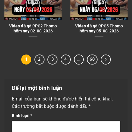
Video đá gà CPC2 Thomo
Video đá gà CPC5 Thomo
hôm nay 02-08-2026
hôm nay 05-08-2026
1
2
3
4
…
68
Để lại một bình luận
Email của bạn sẽ không được hiển thị công khai.
Các trường bắt buộc được đánh dấu
*
Bình luận
*