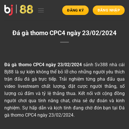
Chuyển
đến
ĐĂNG KÝ
ĐĂNG NHẬP
nội
dung
Đá gà thomo CPC4 ngày 23/02/2024
Đá gà thomo CPC4 ngày 23/02/2024
sảnh
Sv388
nhà cái
Bj88
là sự kiện không thể bỏ lỡ cho những người yêu thích
trận đấu đá gà trực tiếp. Trải nghiệm từng pha đấu qua
video livestream
chất lượng, đặt cược người thắng, số
lượng cú đấm và tỷ lệ thắng thua. Kết nối với cộng đồng
người chơi qua tính năng chat, chia sẻ dự đoán và kinh
nghiệm. Sự hấp dẫn và kịch tính đang chờ đón bạn tại Đá
gà thomo CPC4 ngày 23/02/2024.