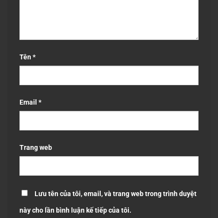
Tên
*
Email
*
Trang web
Lưu tên của tôi, email, và trang web trong trình duyệt
này cho lần bình luận kế tiếp của tôi.