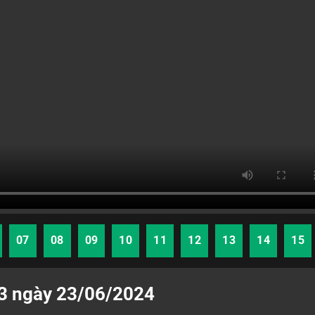
07
08
09
10
11
12
13
14
15
3 ngày 23/06/2024