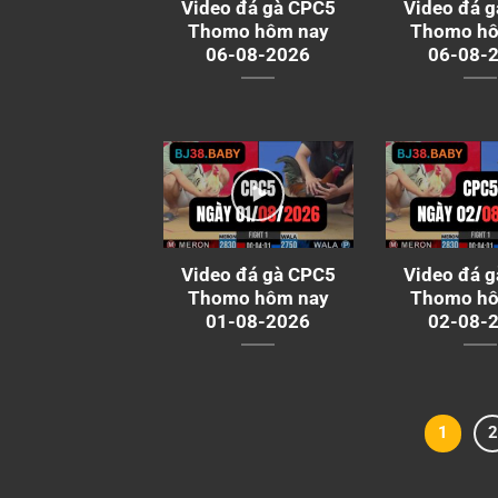
Video đá gà CPC5
Video đá 
Thomo hôm nay
Thomo hô
06-08-2026
06-08-
Video đá gà CPC5
Video đá 
Thomo hôm nay
Thomo hô
01-08-2026
02-08-
1
2