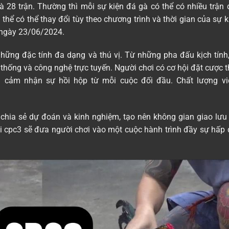
 28 trận. Thường thì mỗi sự kiện đá gà có thể có nhiều trận
 thể có thể thay đổi tùy theo chương trình và thời gian của sự k
3 ngày 23/06/2024.
hững đặc tính đa dạng và thú vị. Từ những pha đấu kịch tính
hống và công nghệ trực tuyến. Người chơi có cơ hội đặt cược 
và cảm nhận sự hồi hộp từ mỗi cuộc đối đầu. Chất lượng vi
chia sẻ dự đoán và kinh nghiệm, tạo nên không gian giao lưu
tại cpc3 sẽ đưa người chơi vào một cuộc hành trình đầy sự hấp