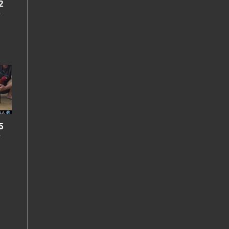
2
y
5
y