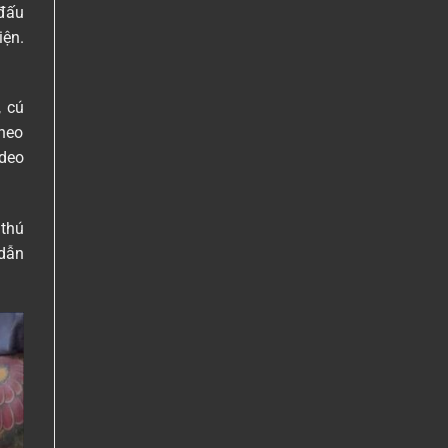
 đấu
iện.
, cú
theo
deo
 thú
 dẫn