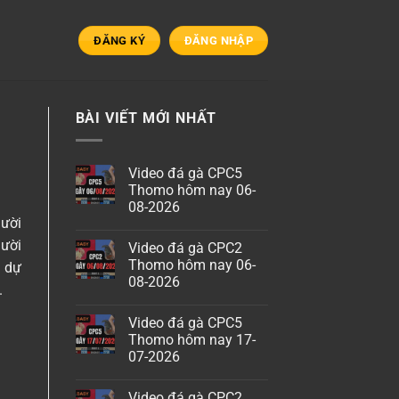
ĐĂNG KÝ
ĐĂNG NHẬP
BÀI VIẾT MỚI NHẤT
Video đá gà CPC5
Thomo hôm nay 06-
08-2026
gười
gười
Video đá gà CPC2
Thomo hôm nay 06-
ẻ dự
08-2026
.
Video đá gà CPC5
Thomo hôm nay 17-
07-2026
Video đá gà CPC2