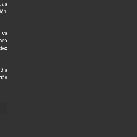
 đấu
iện.
, cú
theo
deo
 thú
 dẫn