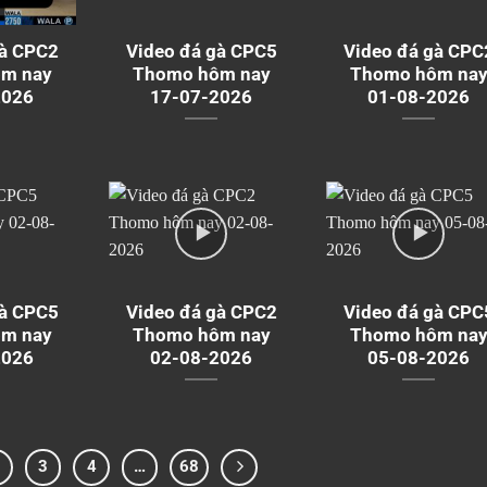
gà CPC2
Video đá gà CPC5
Video đá gà CPC
m nay
Thomo hôm nay
Thomo hôm na
2026
17-07-2026
01-08-2026
gà CPC5
Video đá gà CPC2
Video đá gà CPC
m nay
Thomo hôm nay
Thomo hôm na
2026
02-08-2026
05-08-2026
3
4
…
68