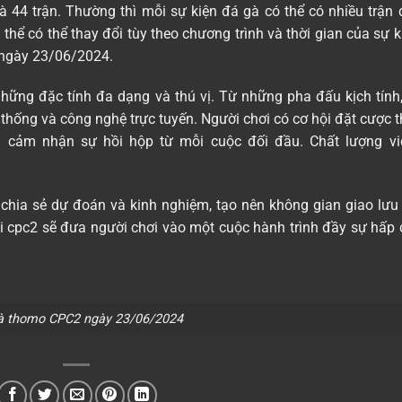
 44 trận. Thường thì mỗi sự kiện đá gà có thể có nhiều trận
 thể có thể thay đổi tùy theo chương trình và thời gian của sự k
2 ngày 23/06/2024.
hững đặc tính đa dạng và thú vị. Từ những pha đấu kịch tính
hống và công nghệ trực tuyến. Người chơi có cơ hội đặt cược 
và cảm nhận sự hồi hộp từ mỗi cuộc đối đầu. Chất lượng vi
chia sẻ dự đoán và kinh nghiệm, tạo nên không gian giao lưu
tại cpc2 sẽ đưa người chơi vào một cuộc hành trình đầy sự hấp
à thomo CPC2 ngày 23/06/2024