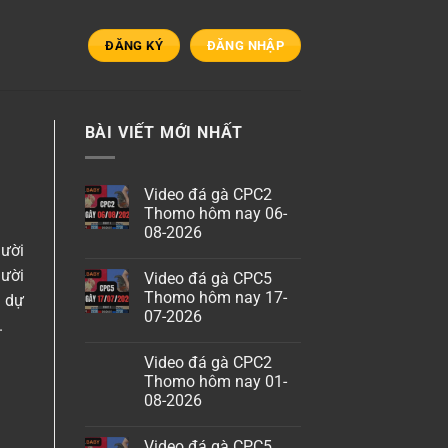
ĐĂNG KÝ
ĐĂNG NHẬP
BÀI VIẾT MỚI NHẤT
Video đá gà CPC2
Thomo hôm nay 06-
08-2026
gười
gười
Video đá gà CPC5
Thomo hôm nay 17-
ẻ dự
07-2026
.
Video đá gà CPC2
Thomo hôm nay 01-
08-2026
Video đá gà CPC5