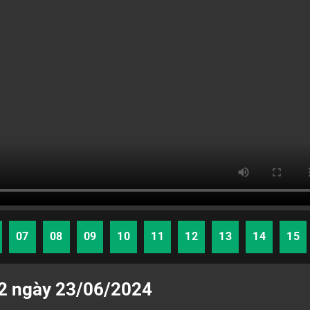
07
08
09
10
11
12
13
14
15
2 ngày 23/06/2024