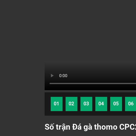
01
02
03
04
05
06
Số trận Đá gà thomo CPC