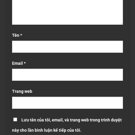
Tên
*
Email
*
Trang web
Lưu tên của tôi, email, và trang web trong trình duyệt
này cho lần bình luận kế tiếp của tôi.