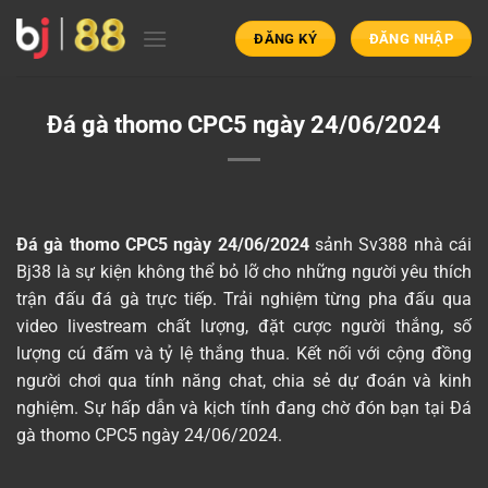
Chuyển
đến
ĐĂNG KÝ
ĐĂNG NHẬP
nội
dung
Đá gà thomo CPC5 ngày 24/06/2024
Đá gà thomo CPC5 ngày 24/06/2024
sảnh
Sv388
nhà cái
Bj38
là sự kiện không thể bỏ lỡ cho những người yêu thích
trận đấu đá gà trực tiếp. Trải nghiệm từng pha đấu qua
video livestream
chất lượng, đặt cược người thắng, số
lượng cú đấm và tỷ lệ thắng thua. Kết nối với cộng đồng
người chơi qua tính năng chat, chia sẻ dự đoán và kinh
nghiệm. Sự hấp dẫn và kịch tính đang chờ đón bạn tại Đá
gà thomo CPC5 ngày 24/06/2024.