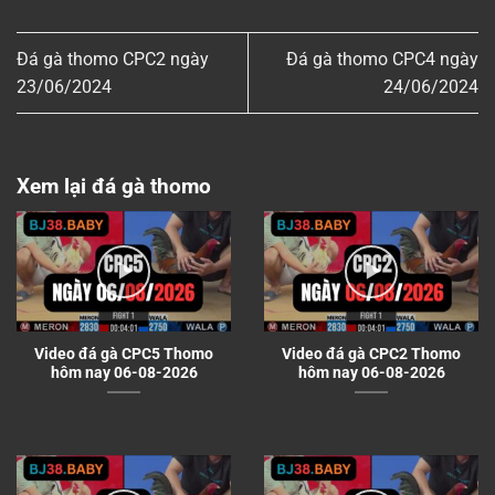
Đá gà thomo CPC2 ngày
Đá gà thomo CPC4 ngày
23/06/2024
24/06/2024
Xem lại đá gà thomo
Video đá gà CPC5 Thomo
Video đá gà CPC2 Thomo
hôm nay 06-08-2026
hôm nay 06-08-2026