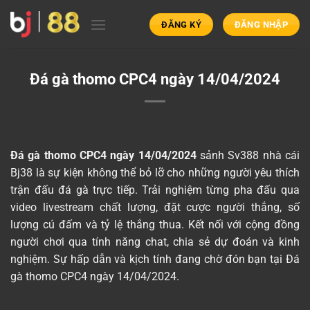
Chuyển
đến
ĐĂNG KÝ
ĐĂNG NHẬP
nội
dung
Đá gà thomo CPC4 ngày 14/04/2024
Đá gà thomo CPC4 ngày 14/04/2024
sảnh
Sv388
nhà cái
Bj38
là sự kiện không thể bỏ lỡ cho những người yêu thích
trận đấu đá gà trực tiếp. Trải nghiệm từng pha đấu qua
video livestream
chất lượng, đặt cược người thắng, số
lượng cú đấm và tỷ lệ thắng thua. Kết nối với cộng đồng
người chơi qua tính năng chat, chia sẻ dự đoán và kinh
nghiệm. Sự hấp dẫn và kịch tính đang chờ đón bạn tại Đá
gà thomo CPC4 ngày 14/04/2024.