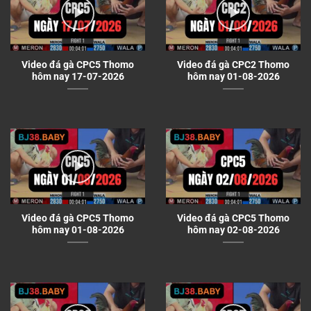
Video đá gà CPC5 Thomo
Video đá gà CPC2 Thomo
hôm nay 17-07-2026
hôm nay 01-08-2026
Video đá gà CPC5 Thomo
Video đá gà CPC5 Thomo
hôm nay 01-08-2026
hôm nay 02-08-2026