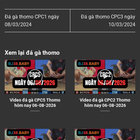
Đá gà thomo CPC1 ngày
Đá gà thomo CPC3 ngày
08/03/2024
10/03/2024
Xem lại đá gà thomo
Video đá gà CPC5 Thomo
Video đá gà CPC2 Thomo
hôm nay 06-08-2026
hôm nay 06-08-2026