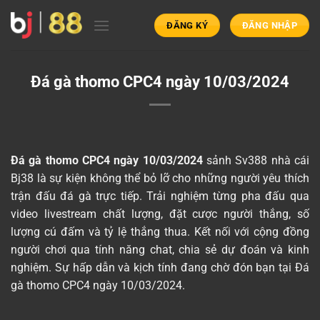
Chuyển
đến
ĐĂNG KÝ
ĐĂNG NHẬP
nội
dung
Đá gà thomo CPC4 ngày 10/03/2024
Đá gà thomo CPC4 ngày 10/03/2024
sảnh
Sv388
nhà cái
Bj38
là sự kiện không thể bỏ lỡ cho những người yêu thích
trận đấu đá gà trực tiếp. Trải nghiệm từng pha đấu qua
video livestream
chất lượng, đặt cược người thắng, số
lượng cú đấm và tỷ lệ thắng thua. Kết nối với cộng đồng
người chơi qua tính năng chat, chia sẻ dự đoán và kinh
nghiệm. Sự hấp dẫn và kịch tính đang chờ đón bạn tại Đá
gà thomo CPC4 ngày 10/03/2024.