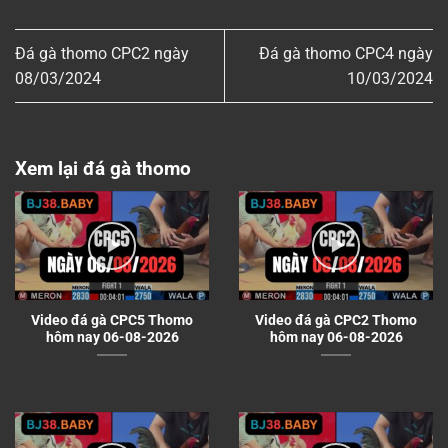
Đá gà thomo CPC2 ngày
Đá gà thomo CPC4 ngày
08/03/2024
10/03/2024
Xem lại đá gà thomo
Video đá gà CPC5 Thomo
Video đá gà CPC2 Thomo
hôm nay 06-08-2026
hôm nay 06-08-2026