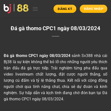
Chuyển
đến
ĐĂNG KÝ
ĐĂNG NHẬP
nội
dung
Đá gà thomo CPC1 ngày 08/03/2024
Đá gà thomo CPC1 ngày 08/03/2024
sảnh
Sv388
nhà cái
Bj38
là sự kiện không thể bỏ lỡ cho những người yêu thích
trận đấu đá gà trực tiếp. Trải nghiệm từng pha đấu qua
video livestream
chất lượng, đặt cược người thắng, số
lượng cú đấm và tỷ lệ thắng thua. Kết nối với cộng đồng
người chơi qua tính năng chat, chia sẻ dự đoán và kinh
nghiệm. Sự hấp dẫn và kịch tính đang chờ đón bạn tại Đá
gà thomo CPC1 ngày 08/03/2024.