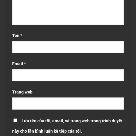
Tên
*
Email
*
Trang web
Lưu tên của tôi, email, và trang web trong trình duyệt
này cho lần bình luận kế tiếp của tôi.