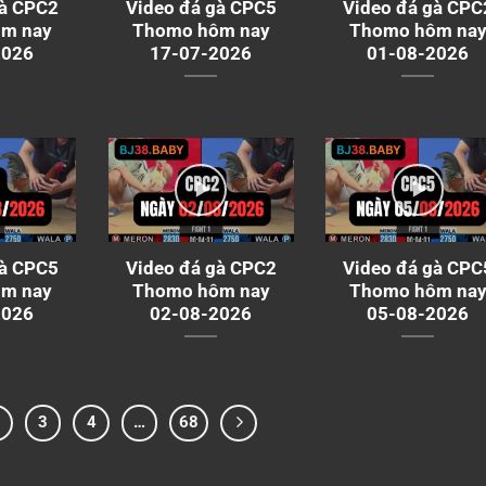
gà CPC2
Video đá gà CPC5
Video đá gà CPC
m nay
Thomo hôm nay
Thomo hôm na
2026
17-07-2026
01-08-2026
gà CPC5
Video đá gà CPC2
Video đá gà CPC
m nay
Thomo hôm nay
Thomo hôm na
2026
02-08-2026
05-08-2026
3
4
…
68