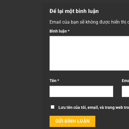
Để lại một bình luận
Email của bạn sẽ không được hiển thị 
Bình luận
*
Tên
*
Ema
Lưu tên của tôi, email, và trang web tro