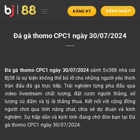
Chuyển
đến
ĐĂNG KÝ
ĐĂNG NHẬP
nội
dung
Đá gà thomo CPC1 ngày 30/07/2024
Đá gà thomo CPC1 ngày 30/07/2024
sảnh
Sv388
nhà cái
Bj38
là sự kiện không thể bỏ lỡ cho những người yêu thích
trận đấu đá gà trực tiếp. Trải nghiệm từng pha đấu qua
video livestream
chất lượng, đặt cược người thắng, số
lượng cú đấm và tỷ lệ thắng thua. Kết nối với cộng đồng
người chơi qua tính năng chat, chia sẻ dự đoán và kinh
nghiệm. Sự hấp dẫn và kịch tính đang chờ đón bạn tại Đá
gà thomo CPC1 ngày 30/07/2024.