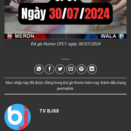
Đá gà thomo CPC1 ngày 30/07/2024
Mục nhập này đã được đăng trong
Đá gà thomo hôm nay
. Đánh dấu trang
permalink
.
TV BJ88