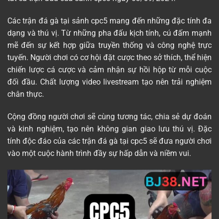
Các trận đá gà tại sảnh cpc5 mang đến những đặc tính đa
dạng và thú vị. Từ những pha đấu kịch tính, cú đấm mạnh
mẽ đến sự kết hợp giữa truyền thống và công nghệ trực
tuyến. Người chơi có cơ hội đặt cược theo sở thích, thể hiện
chiến lược cá cược và cảm nhận sự hồi hộp từ mỗi cuộc
đối đầu. Chất lượng video livestream tạo nên trải nghiệm
chân thực.
Cộng đồng người chơi sẽ cùng tương tác, chia sẻ dự đoán
và kinh nghiệm, tạo nên không gian giao lưu thú vị. Đặc
tính độc đáo của các trận đá gà tại cpc5 sẽ đưa người chơi
vào một cuộc hành trình đầy sự hấp dẫn và niềm vui.