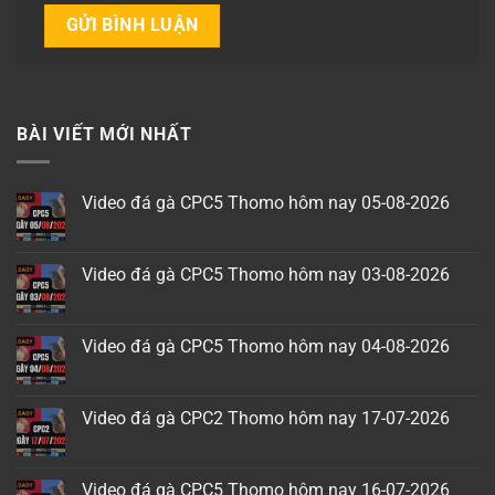
BÀI VIẾT MỚI NHẤT
Video đá gà CPC5 Thomo hôm nay 05-08-2026
Video đá gà CPC5 Thomo hôm nay 03-08-2026
Video đá gà CPC5 Thomo hôm nay 04-08-2026
Video đá gà CPC2 Thomo hôm nay 17-07-2026
Video đá gà CPC5 Thomo hôm nay 16-07-2026