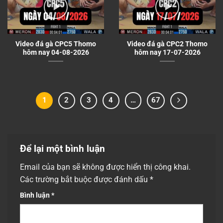
Video đá gà CPC5 Thomo
Video đá gà CPC2 Thomo
hôm nay 04-08-2026
hôm nay 17-07-2026
1
2
3
4
…
67
Để lại một bình luận
Email của bạn sẽ không được hiển thị công khai.
Các trường bắt buộc được đánh dấu
*
Bình luận
*