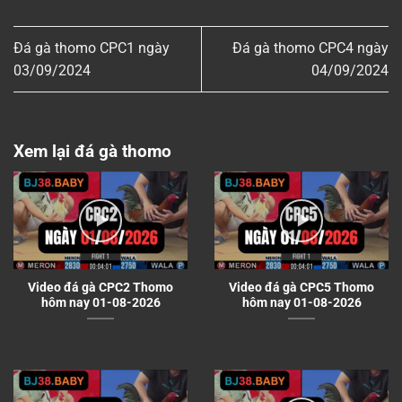
Đá gà thomo CPC1 ngày
Đá gà thomo CPC4 ngày
03/09/2024
04/09/2024
Xem lại đá gà thomo
Video đá gà CPC2 Thomo
Video đá gà CPC5 Thomo
hôm nay 01-08-2026
hôm nay 01-08-2026