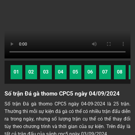
01
02
03
04
05
06
07
08
0
Số trận Đá gà thomo CPC5 ngày 04/09/2024
Số trận Đá gà thomo CPC5 ngày 04-09-2024 là 25 trận.
Thường thì mỗi sự kiện đá gà có thể có nhiều trận đấu diễn
ra trong ngày, nhưng số lượng trận cụ thể có thể thay đổi
tùy theo chương trình và thời gian của sự kiện. Trên đây là
tất cả trận đấu của sảnh cpc5 ngày 03/09/2024.