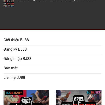
Giới thiệu BJ88
Đăng ký BJ88
Đăng nhập BJ88
Bảo mật
Liên hệ BJ88