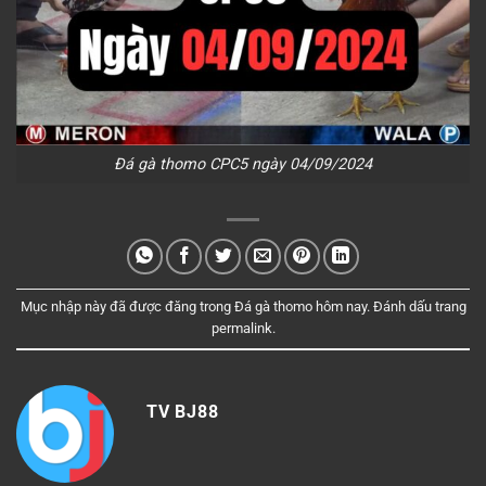
Đá gà thomo CPC5 ngày 04/09/2024
Mục nhập này đã được đăng trong
Đá gà thomo hôm nay
. Đánh dấu trang
permalink
.
TV BJ88