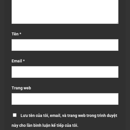
Tên
*
Email
*
Trang web
Lưu tên của tôi, email, và trang web trong trình duyệt
này cho lần bình luận kế tiếp của tôi.