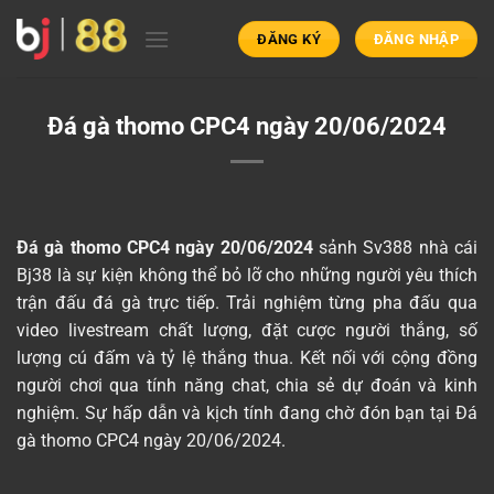
Chuyển
đến
ĐĂNG KÝ
ĐĂNG NHẬP
nội
dung
Đá gà thomo CPC4 ngày 20/06/2024
Đá gà thomo CPC4 ngày 20/06/2024
sảnh
Sv388
nhà cái
Bj38
là sự kiện không thể bỏ lỡ cho những người yêu thích
trận đấu đá gà trực tiếp. Trải nghiệm từng pha đấu qua
video livestream
chất lượng, đặt cược người thắng, số
lượng cú đấm và tỷ lệ thắng thua. Kết nối với cộng đồng
người chơi qua tính năng chat, chia sẻ dự đoán và kinh
nghiệm. Sự hấp dẫn và kịch tính đang chờ đón bạn tại Đá
gà thomo CPC4 ngày 20/06/2024.