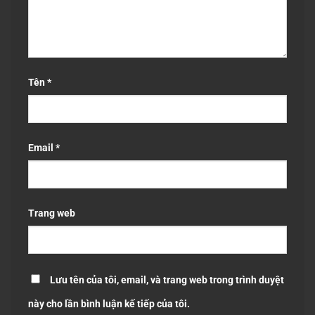
Tên
*
Email
*
Trang web
Lưu tên của tôi, email, và trang web trong trình duyệt
này cho lần bình luận kế tiếp của tôi.