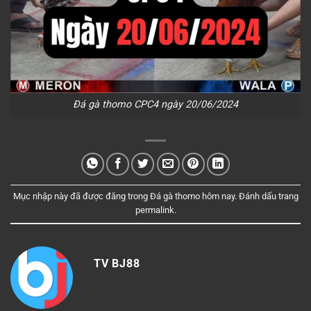
Đá gà thomo CPC4 ngày 20/06/2024
Mục nhập này đã được đăng trong
Đá gà thomo hôm nay
. Đánh dấu trang
permalink
.
TV BJ88