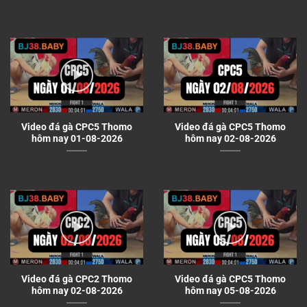
Video đá gà CPC5 Thomo
Video đá gà CPC5 Thomo
hôm nay 01-08-2026
hôm nay 02-08-2026
Video đá gà CPC2 Thomo
Video đá gà CPC5 Thomo
hôm nay 02-08-2026
hôm nay 05-08-2026