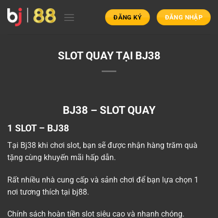
Chuyển
đến
ĐĂNG KÝ
ĐĂNG NHẬP
nội
dung
SLOT QUAY TẠI BJ38
BJ38 – SLOT QUAY
1 SLOT –
BJ38
Tại
Bj38
khi chơi slot, bạn sẽ được nhận hàng trăm quà
tặng cùng khuyến mãi hấp dẫn.
Rất nhiều nhà cung cấp và sảnh chơi để bạn lựa chọn 1
nơi tương thích tại bj88.
Chính sách hoàn tiền slot siêu cao và nhanh chóng.