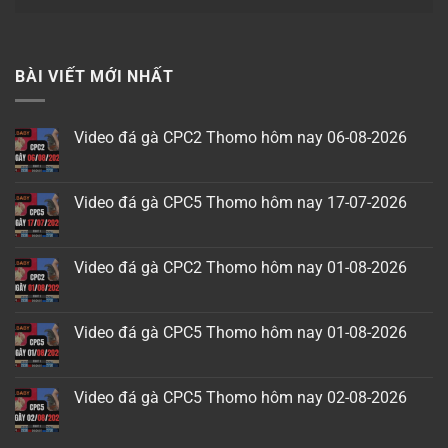
BÀI VIẾT MỚI NHẤT
Video đá gà CPC2 Thomo hôm nay 06-08-2026
Video đá gà CPC5 Thomo hôm nay 17-07-2026
Video đá gà CPC2 Thomo hôm nay 01-08-2026
Video đá gà CPC5 Thomo hôm nay 01-08-2026
Video đá gà CPC5 Thomo hôm nay 02-08-2026