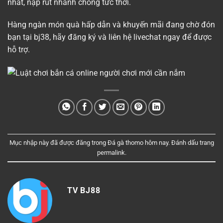
nhất, nạp rút nhanh chóng tức thời.
Hàng ngàn món quà hấp dẫn và khuyến mãi đang chờ đón
bạn tại bj38, hãy đăng ký và liên hệ livechat ngay để được
hỗ trợ.
Mục nhập này đã được đăng trong
Đá gà thomo hôm nay
. Đánh dấu trang
permalink
.
TV BJ88