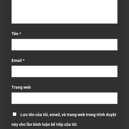
Tên
*
Email
*
Trang web
Lưu tên của tôi, email, và trang web trong trình duyệt
này cho lần bình luận kế tiếp của tôi.