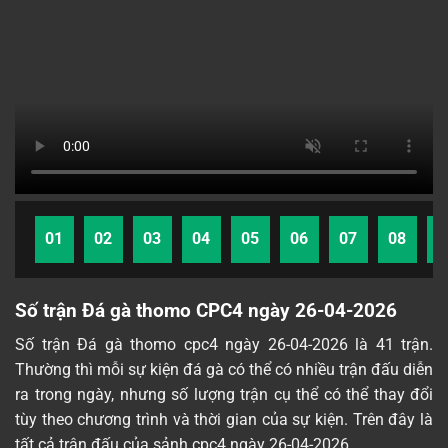
01
02
03
04
05
06
07
08
0
Số trận Đá gà thomo CPC4 ngày 26-04-2026
Số trận Đá gà thomo cpc4 ngày 26-04-2026 là 41 trận.
Thường thì mỗi sự kiện đá gà có thể có nhiều trận đấu diễn
ra trong ngày, nhưng số lượng trận cụ thể có thể thay đổi
tùy theo chương trình và thời gian của sự kiện. Trên đây là
tất cả trận đấu của sảnh cpc4 ngày 26-04-2026.