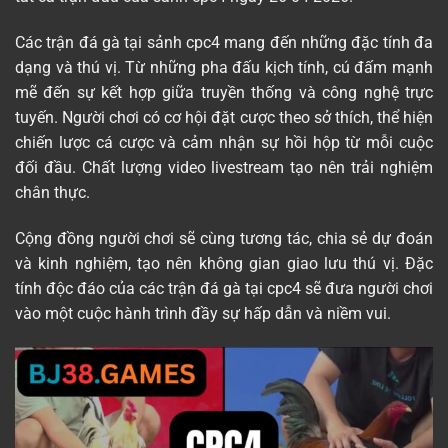
Các trận đá gà tại sảnh cpc4 mang đến những đặc tính đa
dạng và thú vị. Từ những pha đấu kịch tính, cú đấm mạnh
mẽ đến sự kết hợp giữa truyền thống và công nghệ trực
tuyến. Người chơi có cơ hội đặt cược theo sở thích, thể hiện
chiến lược cá cược và cảm nhận sự hồi hộp từ mỗi cuộc
đối đầu. Chất lượng video livestream tạo nên trải nghiệm
chân thực.
Cộng đồng người chơi sẽ cùng tương tác, chia sẻ dự đoán
và kinh nghiệm, tạo nên không gian giao lưu thú vị. Đặc
tính độc đáo của các trận đá gà tại cpc4 sẽ đưa người chơi
vào một cuộc hành trình đầy sự hấp dẫn và niềm vui.