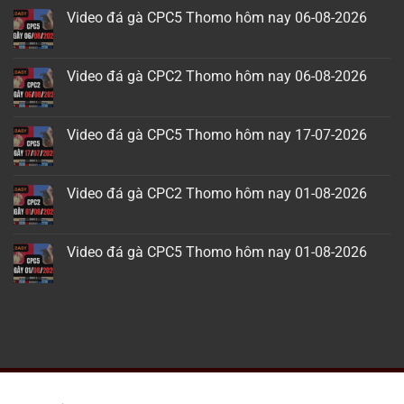
Video đá gà CPC5 Thomo hôm nay 06-08-2026
Video đá gà CPC2 Thomo hôm nay 06-08-2026
Video đá gà CPC5 Thomo hôm nay 17-07-2026
Video đá gà CPC2 Thomo hôm nay 01-08-2026
Video đá gà CPC5 Thomo hôm nay 01-08-2026