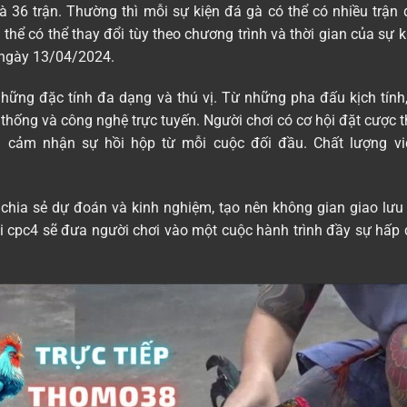
 36 trận. Thường thì mỗi sự kiện đá gà có thể có nhiều trận
 thể có thể thay đổi tùy theo chương trình và thời gian của sự k
4 ngày 13/04/2024.
hững đặc tính đa dạng và thú vị. Từ những pha đấu kịch tính
hống và công nghệ trực tuyến. Người chơi có cơ hội đặt cược 
và cảm nhận sự hồi hộp từ mỗi cuộc đối đầu. Chất lượng vi
chia sẻ dự đoán và kinh nghiệm, tạo nên không gian giao lưu
tại cpc4 sẽ đưa người chơi vào một cuộc hành trình đầy sự hấp