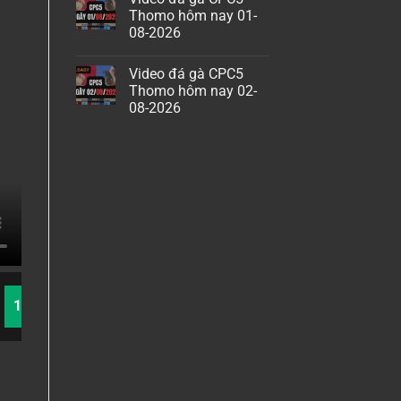
Thomo hôm nay 01-
08-2026
Video đá gà CPC5
Thomo hôm nay 02-
08-2026
17
18
19
20
21
22
23
24
25