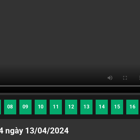
08
09
10
11
12
13
14
15
16
4 ngày 13/04/2024