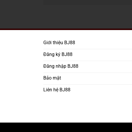
Giới thiệu BJ88
Đăng ký BJ88
Đăng nhập BJ88
Bảo mật
Liên hệ BJ88