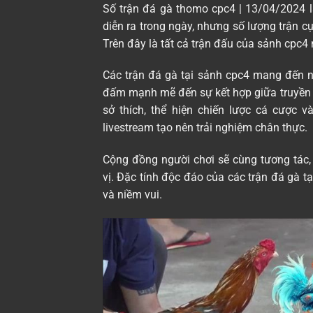
Số trận đá gà thomo cpc4 | 13/04/2024 là
diễn ra trong ngày, nhưng số lượng trận cụ
Trên đây là tất cả trận đấu của sảnh cpc
Các trận đá gà tại sảnh cpc4 mang đến n
đấm mạnh mẽ đến sự kết hợp giữa truyền t
sở thích, thể hiện chiến lược cá cược 
livestream tạo nên trải nghiệm chân thực.
Cộng đồng người chơi sẽ cùng tương tác, 
vị. Đặc tính độc đáo của các trận đá gà 
và niềm vui.