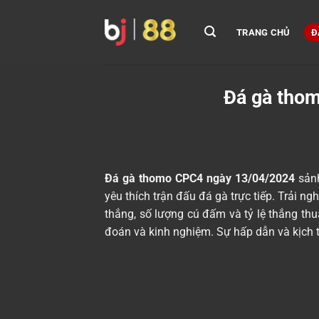
Chuyển
đến
TRANG CHỦ
Đ
nội
dung
Đá gà tho
Đá gà thomo CPC4 ngày 13/04/2024
sản
yêu thích trận đấu đá gà trực tiếp. Trải 
thắng, số lượng cú đấm và tỷ lệ thắng thu
đoán và kinh nghiệm. Sự hấp dẫn và kịch