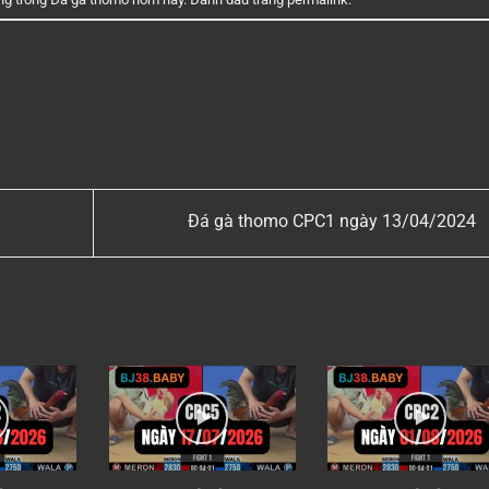
Đá gà thomo CPC1 ngày 13/04/2024