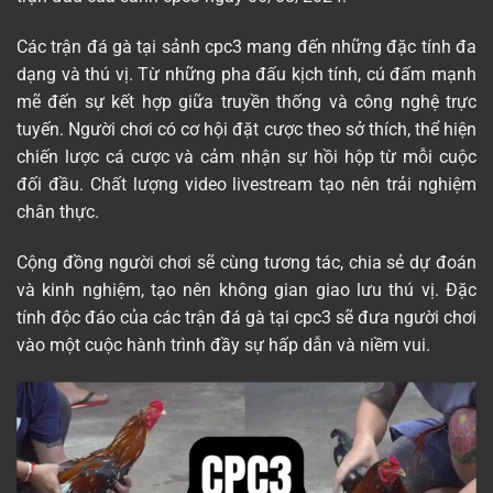
Các trận đá gà tại sảnh cpc3 mang đến những đặc tính đa
dạng và thú vị. Từ những pha đấu kịch tính, cú đấm mạnh
mẽ đến sự kết hợp giữa truyền thống và công nghệ trực
tuyến. Người chơi có cơ hội đặt cược theo sở thích, thể hiện
chiến lược cá cược và cảm nhận sự hồi hộp từ mỗi cuộc
đối đầu. Chất lượng video livestream tạo nên trải nghiệm
chân thực.
Cộng đồng người chơi sẽ cùng tương tác, chia sẻ dự đoán
và kinh nghiệm, tạo nên không gian giao lưu thú vị. Đặc
tính độc đáo của các trận đá gà tại cpc3 sẽ đưa người chơi
vào một cuộc hành trình đầy sự hấp dẫn và niềm vui.