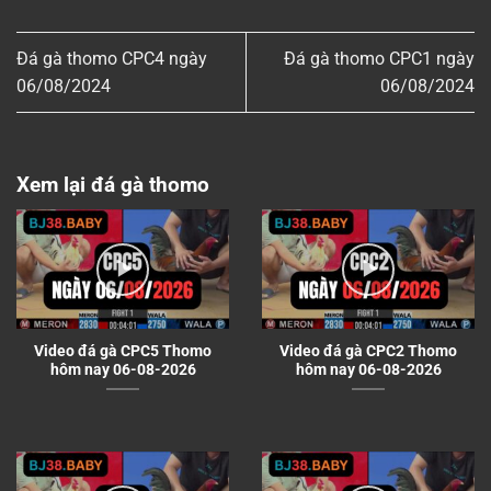
Đá gà thomo CPC4 ngày
Đá gà thomo CPC1 ngày
06/08/2024
06/08/2024
Xem lại đá gà thomo
Video đá gà CPC5 Thomo
Video đá gà CPC2 Thomo
hôm nay 06-08-2026
hôm nay 06-08-2026