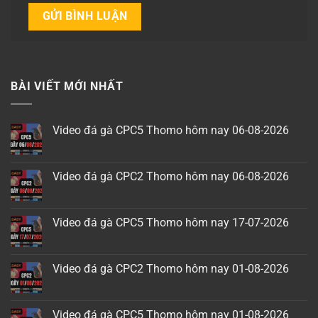
BÀI VIẾT MỚI NHẤT
Video đá gà CPC5 Thomo hôm nay 06-08-2026
Video đá gà CPC2 Thomo hôm nay 06-08-2026
Video đá gà CPC5 Thomo hôm nay 17-07-2026
Video đá gà CPC2 Thomo hôm nay 01-08-2026
Video đá gà CPC5 Thomo hôm nay 01-08-2026