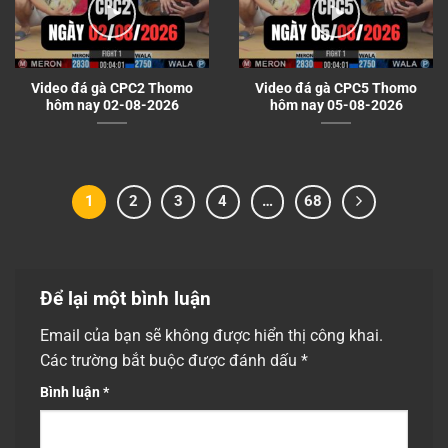
Video đá gà CPC2 Thomo
Video đá gà CPC5 Thomo
hôm nay 02-08-2026
hôm nay 05-08-2026
1
2
3
4
…
68
Để lại một bình luận
Email của bạn sẽ không được hiển thị công khai.
Các trường bắt buộc được đánh dấu
*
Bình luận
*