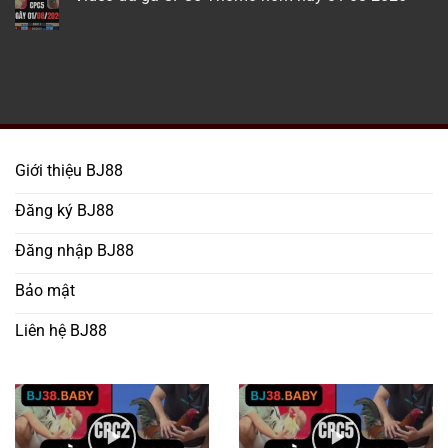
Giới thiệu BJ88
Đăng ký BJ88
Đăng nhập BJ88
Bảo mật
Liên hệ BJ88