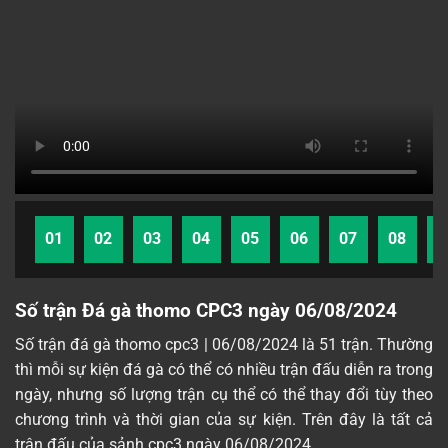
01
02
03
04
05
06
07
08
0
Số trận Đá gà thomo CPC3 ngày 06/08/2024
Số trận đá gà thomo cpc3 | 06/08/2024 là 51 trận. Thường
thì mỗi sự kiện đá gà có thể có nhiều trận đấu diễn ra trong
ngày, nhưng số lượng trận cụ thể có thể thay đổi tùy theo
chương trình và thời gian của sự kiện. Trên đây là tất cả
trận đấu của sảnh cpc3 ngày 06/08/2024.