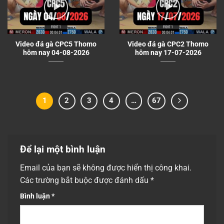
Video đá gà CPC5 Thomo
Video đá gà CPC2 Thomo
hôm nay 04-08-2026
hôm nay 17-07-2026
1
2
3
4
…
67
Để lại một bình luận
Email của bạn sẽ không được hiển thị công khai.
Các trường bắt buộc được đánh dấu
*
Bình luận
*