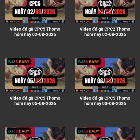
Video đá gà CPC5 Thomo
Video đá gà CPC2 Thomo
hôm nay 02-08-2026
hôm nay 02-08-2026
Video đá gà CPC5 Thomo
Video đá gà CPC5 Thomo
hôm nay 05-08-2026
hôm nay 03-08-2026