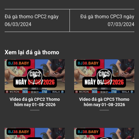
Đá gà thomo CPC2 ngày
Đá gà thomo CPC3 ngày
06/03/2024
07/03/2024
Xem lại đá gà thomo
Video đá gà CPC2 Thomo
Video đá gà CPC5 Thomo
hôm nay 01-08-2026
hôm nay 01-08-2026