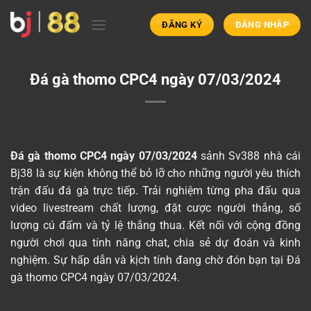
Chuyển
đến
ĐĂNG KÝ
ĐĂNG NHẬP
nội
dung
Đá gà thomo CPC4 ngày 07/03/2024
Đá gà thomo CPC4 ngày 07/03/2024
sảnh
Sv388
nhà cái
Bj38
là sự kiện không thể bỏ lỡ cho những người yêu thích
trận đấu đá gà trực tiếp. Trải nghiệm từng pha đấu qua
video livestream
chất lượng, đặt cược người thắng, số
lượng cú đấm và tỷ lệ thắng thua. Kết nối với cộng đồng
người chơi qua tính năng chat, chia sẻ dự đoán và kinh
nghiệm. Sự hấp dẫn và kịch tính đang chờ đón bạn tại Đá
gà thomo CPC4 ngày 07/03/2024.