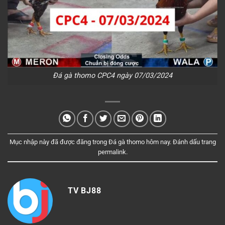
Đá gà thomo CPC4 ngày 07/03/2024
Mục nhập này đã được đăng trong
Đá gà thomo hôm nay
. Đánh dấu trang
permalink
.
TV BJ88