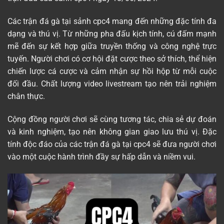
Các trận đá gà tại sảnh cpc4 mang đến những đặc tính đa
dạng và thú vị. Từ những pha đấu kịch tính, cú đấm mạnh
mẽ đến sự kết hợp giữa truyền thống và công nghệ trực
tuyến. Người chơi có cơ hội đặt cược theo sở thích, thể hiện
chiến lược cá cược và cảm nhận sự hồi hộp từ mỗi cuộc
đối đầu. Chất lượng video livestream tạo nên trải nghiệm
chân thực.
Cộng đồng người chơi sẽ cùng tương tác, chia sẻ dự đoán
và kinh nghiệm, tạo nên không gian giao lưu thú vị. Đặc
tính độc đáo của các trận đá gà tại cpc4 sẽ đưa người chơi
vào một cuộc hành trình đầy sự hấp dẫn và niềm vui.