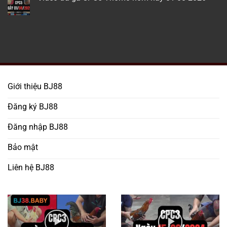
Giới thiệu BJ88
Đăng ký BJ88
Đăng nhập BJ88
Bảo mật
Liên hệ BJ88