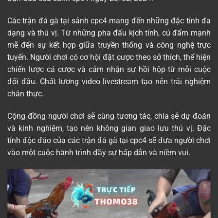
Các trận đá gà tại sảnh cpc4 mang đến những đặc tính đa
dạng và thú vị. Từ những pha đấu kịch tính, cú đấm mạnh
mẽ đến sự kết hợp giữa truyền thống và công nghệ trực
tuyến. Người chơi có cơ hội đặt cược theo sở thích, thể hiện
chiến lược cá cược và cảm nhận sự hồi hộp từ mỗi cuộc
đối đầu. Chất lượng video livestream tạo nên trải nghiệm
chân thực.
Cộng đồng người chơi sẽ cùng tương tác, chia sẻ dự đoán
và kinh nghiệm, tạo nên không gian giao lưu thú vị. Đặc
tính độc đáo của các trận đá gà tại cpc4 sẽ đưa người chơi
vào một cuộc hành trình đầy sự hấp dẫn và niềm vui.