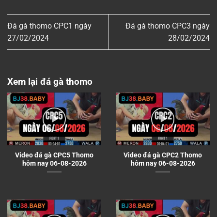
Đá gà thomo CPC1 ngày
Đá gà thomo CPC3 ngày
27/02/2024
28/02/2024
Xem lại đá gà thomo
Video đá gà CPC5 Thomo
Video đá gà CPC2 Thomo
hôm nay 06-08-2026
hôm nay 06-08-2026