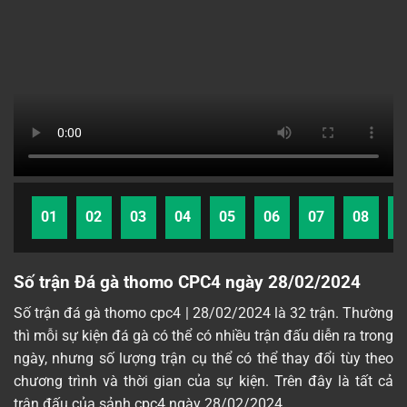
01
02
03
04
05
06
07
08
0
Số trận Đá gà thomo CPC4 ngày 28/02/2024
Số trận đá gà thomo cpc4 | 28/02/2024 là 32 trận. Thường
thì mỗi sự kiện đá gà có thể có nhiều trận đấu diễn ra trong
ngày, nhưng số lượng trận cụ thể có thể thay đổi tùy theo
chương trình và thời gian của sự kiện. Trên đây là tất cả
trận đấu của sảnh cpc4 ngày 28/02/2024.