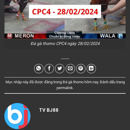
Đá gà thomo CPC4 ngày 28/02/2024
Mục nhập này đã được đăng trong
Đá gà thomo hôm nay
. Đánh dấu trang
permalink
.
TV BJ88