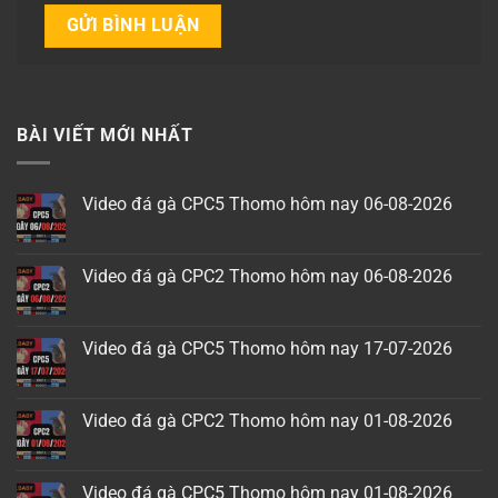
BÀI VIẾT MỚI NHẤT
Video đá gà CPC5 Thomo hôm nay 06-08-2026
Video đá gà CPC2 Thomo hôm nay 06-08-2026
Video đá gà CPC5 Thomo hôm nay 17-07-2026
Video đá gà CPC2 Thomo hôm nay 01-08-2026
Video đá gà CPC5 Thomo hôm nay 01-08-2026