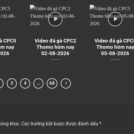
gà CPC5
Video đá gà CPC2
Video đá gà CPC
m nay
Thomo hôm nay
Thomo hôm na
2026
02-08-2026
05-08-2026
3
4
…
68
công khai.
Các trường bắt buộc được đánh dấu
*