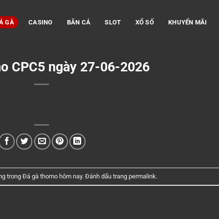
Á GÀ
CASINO
BẮN CÁ
SLOT
XỔ SỐ
KHUYẾN MÃI
mo CPC5 ngày 27-06-2026
ng trong
Đá gà thomo hôm nay
. Đánh dấu trang
permalink
.