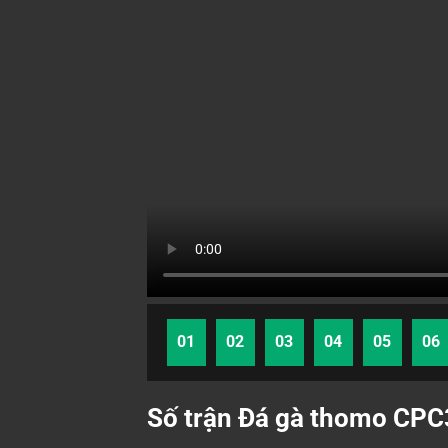
01
02
03
04
05
06
Số trận Đá gà thomo CPC