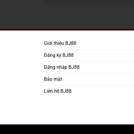
Giới thiệu BJ88
Đăng ký BJ88
Đăng nhập BJ88
Bảo mật
Liên hệ BJ88