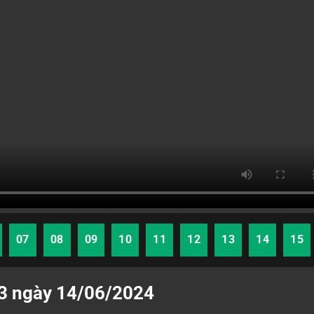
07
08
09
10
11
12
13
14
15
3 ngày 14/06/2024