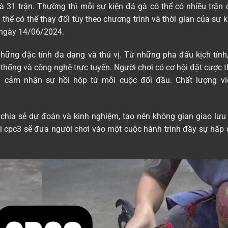
 31 trận. Thường thì mỗi sự kiện đá gà có thể có nhiều trận
 thể có thể thay đổi tùy theo chương trình và thời gian của sự k
3 ngày 14/06/2024.
hững đặc tính đa dạng và thú vị. Từ những pha đấu kịch tính
hống và công nghệ trực tuyến. Người chơi có cơ hội đặt cược 
và cảm nhận sự hồi hộp từ mỗi cuộc đối đầu. Chất lượng vi
chia sẻ dự đoán và kinh nghiệm, tạo nên không gian giao lưu
tại cpc3 sẽ đưa người chơi vào một cuộc hành trình đầy sự hấp