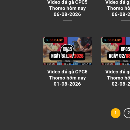
Video đá gà CPC5
Video đá 
Thomo hôm nay
Thomo hô
06-08-2026
06-08-
Video đá gà CPC5
Video đá 
Thomo hôm nay
Thomo hô
01-08-2026
02-08-
1
2