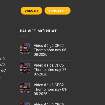
ĐĂNG KÝ
ĐĂNG NHẬP
BÀI VIẾT MỚI NHẤT
Video đá gà CPC2
Thomo hôm nay 06-
08-2026
gười
gười
Video đá gà CPC5
Thomo hôm nay 17-
ẻ dự
07-2026
.
Video đá gà CPC2
Thomo hôm nay 01-
08-2026
Video đá gà CPC5