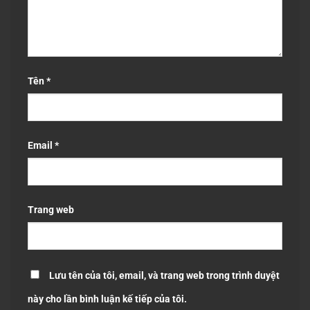
Tên
*
Email
*
Trang web
Lưu tên của tôi, email, và trang web trong trình duyệt
này cho lần bình luận kế tiếp của tôi.