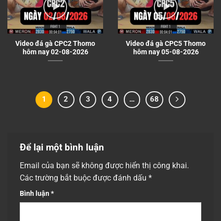
Video đá gà CPC2 Thomo
Video đá gà CPC5 Thomo
hôm nay 02-08-2026
hôm nay 05-08-2026
1
2
3
4
…
68
Để lại một bình luận
Email của bạn sẽ không được hiển thị công khai.
Các trường bắt buộc được đánh dấu
*
Bình luận
*