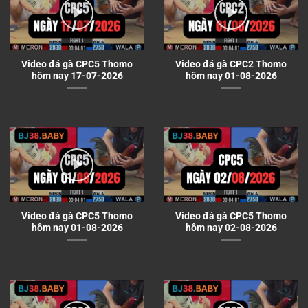
Video đá gà CPC5 Thomo
Video đá gà CPC2 Thomo
hôm nay 17-07-2026
hôm nay 01-08-2026
Video đá gà CPC5 Thomo
Video đá gà CPC5 Thomo
hôm nay 01-08-2026
hôm nay 02-08-2026