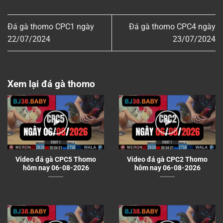
Đá gà thomo CPC1 ngày
Đá gà thomo CPC4 ngày
22/07/2024
23/07/2024
Xem lại đá gà thomo
Video đá gà CPC5 Thomo
Video đá gà CPC2 Thomo
hôm nay 06-08-2026
hôm nay 06-08-2026